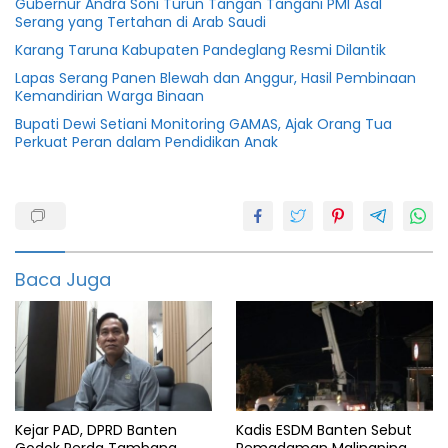
Gubernur Andra Soni Turun Tangan Tangani PMI Asal
Serang yang Tertahan di Arab Saudi
Karang Taruna Kabupaten Pandeglang Resmi Dilantik
Lapas Serang Panen Blewah dan Anggur, Hasil Pembinaan
Kemandirian Warga Binaan
Bupati Dewi Setiani Monitoring GAMAS, Ajak Orang Tua
Perkuat Peran dalam Pendidikan Anak
Baznas
banten
Klinik
Baca Juga
mall of
serang
Pandeglang
saruni
serang
Kejar PAD, DPRD Banten
Kadis ESDM Banten Sebut
utama