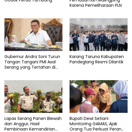
Godok Perda Tambang
Pemadaman Malingping
mata
Karena Pemeliharaan PLN
Gubernur Andra Soni Turun
Karang Taruna Kabupaten
Tangan Tangani PMI Asal
Pandeglang Resmi Dilantik
Serang yang Tertahan di
Arab Saudi
Lapas Serang Panen Blewah
Bupati Dewi Setiani
dan Anggur, Hasil
Monitoring GAMAS, Ajak
Pembinaan Kemandirian
Orang Tua Perkuat Peran