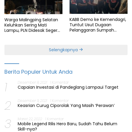
KABB Demo ke Kemendagri,
Warga Malingping Selatan
Tuntut Usut Dugaan
Keluhkan Sering Mati
Pelanggaran Sumpah
Lampu, PLN Didesak Segera
Jabatan Gubernur Banten
Perbaiki Layanan
Selengkapnya
Berita Populer Untuk Anda
1
Desember 8, 2021
1 Komentar
Capaian Investasi di Pandeglang Lampaui Target
2
Desember 9, 2021
1 Komentar
Keasrian Curug Ciporolak Yang Masih ‘Perawan’
3
Maret 22, 2022
1 Komentar
Mobile Legend Rilis Hero Baru, Sudah Tahu Belum
Skill-nya?