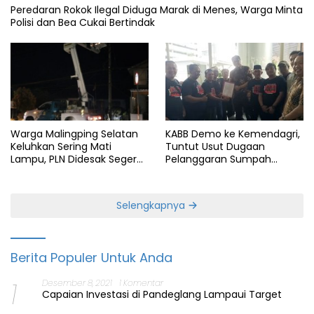
Peredaran Rokok Ilegal Diduga Marak di Menes, Warga Minta
Polisi dan Bea Cukai Bertindak
KABB Demo ke Kemendagri,
Warga Malingping Selatan
Tuntut Usut Dugaan
Keluhkan Sering Mati
Pelanggaran Sumpah
Lampu, PLN Didesak Segera
Jabatan Gubernur Banten
Perbaiki Layanan
Selengkapnya
Berita Populer Untuk Anda
1
Desember 8, 2021
1 Komentar
Capaian Investasi di Pandeglang Lampaui Target