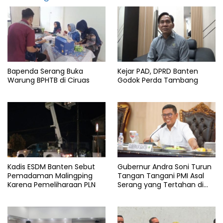
Berita
wisata
info
banten
Info
Destinasi
Bapenda Serang Buka
Kejar PAD, DPRD Banten
Info
Warung BPHTB di Ciruas
Godok Perda Tambang
wisata
Kadis ESDM Banten Sebut
Gubernur Andra Soni Turun
Pemadaman Malingping
Tangan Tangani PMI Asal
Karena Pemeliharaan PLN
Serang yang Tertahan di
Arab Saudi