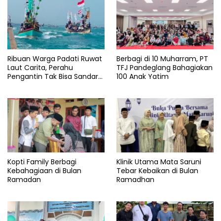
Lebaran
2023
Ramadhan
Ribuan Warga Padati Ruwat
Berbagi di 10 Muharram, PT
Yatim
dan
Laut Carita, Perahu
TFJ Pandeglang Bahagiakan
Piatu
Pengantin Tak Bisa Sandar
100 Anak Yatim
Akibat Pendangkalan
Kopti Family Berbagi
Klinik Utama Mata Saruni
Kebahagiaan di Bulan
Tebar Kebaikan di Bulan
Ramadan
Ramadhan