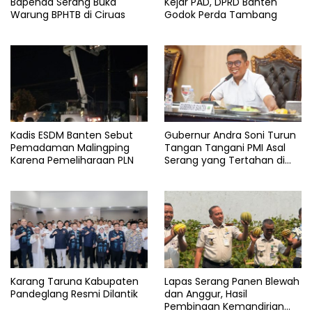
Bapenda Serang Buka
Kejar PAD, DPRD Banten
Warung BPHTB di Ciruas
Godok Perda Tambang
Kadis ESDM Banten Sebut
Gubernur Andra Soni Turun
Pemadaman Malingping
Tangan Tangani PMI Asal
Karena Pemeliharaan PLN
Serang yang Tertahan di
Arab Saudi
Karang Taruna Kabupaten
Lapas Serang Panen Blewah
Pandeglang Resmi Dilantik
dan Anggur, Hasil
Pembinaan Kemandirian