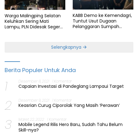
KABB Demo ke Kemendagri,
Warga Malingping Selatan
Tuntut Usut Dugaan
Keluhkan Sering Mati
Pelanggaran Sumpah
Lampu, PLN Didesak Segera
Jabatan Gubernur Banten
Perbaiki Layanan
Selengkapnya
Berita Populer Untuk Anda
1
Desember 8, 2021
1 Komentar
Capaian Investasi di Pandeglang Lampaui Target
2
Desember 9, 2021
1 Komentar
Keasrian Curug Ciporolak Yang Masih ‘Perawan’
3
Maret 22, 2022
1 Komentar
Mobile Legend Rilis Hero Baru, Sudah Tahu Belum
Skill-nya?