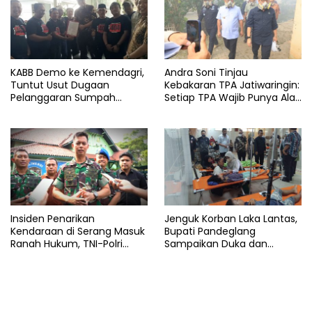
KABB Demo ke Kemendagri,
Andra Soni Tinjau
Tuntut Usut Dugaan
Kebakaran TPA Jatiwaringin:
Pelanggaran Sumpah
Setiap TPA Wajib Punya Alat
Jabatan Gubernur Banten
Pemadam
Insiden Penarikan
Jenguk Korban Laka Lantas,
Kendaraan di Serang Masuk
Bupati Pandeglang
Ranah Hukum, TNI-Polri
Sampaikan Duka dan
Tegaskan Tetap Solid
Tanggung Biaya
Pengobatan