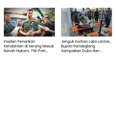
Jabatan Gubernur Banten
Pemadam
Insiden Penarikan
Jenguk Korban Laka Lantas,
Kendaraan di Serang Masuk
Bupati Pandeglang
Ranah Hukum, TNI-Polri
Sampaikan Duka dan
Tegaskan Tetap Solid
Tanggung Biaya
Pengobatan