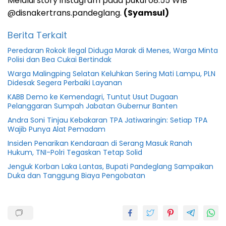
Melalui story instagram pada pukul 08.55 WIB
@disnakertrans.pandeglang.
(Syamsul)
Berita Terkait
Peredaran Rokok Ilegal Diduga Marak di Menes, Warga Minta
Polisi dan Bea Cukai Bertindak
Warga Malingping Selatan Keluhkan Sering Mati Lampu, PLN
Didesak Segera Perbaiki Layanan
KABB Demo ke Kemendagri, Tuntut Usut Dugaan
Pelanggaran Sumpah Jabatan Gubernur Banten
Andra Soni Tinjau Kebakaran TPA Jatiwaringin: Setiap TPA
Wajib Punya Alat Pemadam
Insiden Penarikan Kendaraan di Serang Masuk Ranah
Hukum, TNI-Polri Tegaskan Tetap Solid
Jenguk Korban Laka Lantas, Bupati Pandeglang Sampaikan
Duka dan Tanggung Biaya Pengobatan
Banten
Disnakertrans