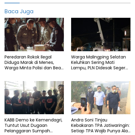
Loker
Baca Juga
Pandeglang
Peredaran Rokok Ilegal
Warga Malingping Selatan
Diduga Marak di Menes,
Keluhkan Sering Mati
Warga Minta Polisi dan Bea
Lampu, PLN Didesak Segera
Cukai Bertindak
Perbaiki Layanan
KABB Demo ke Kemendagri,
Andra Soni Tinjau
Tuntut Usut Dugaan
Kebakaran TPA Jatiwaringin:
Pelanggaran Sumpah
Setiap TPA Wajib Punya Alat