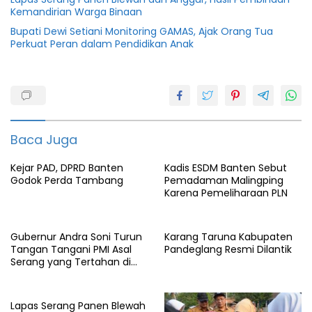
Kemandirian Warga Binaan
Bupati Dewi Setiani Monitoring GAMAS, Ajak Orang Tua
Perkuat Peran dalam Pendidikan Anak
cimanuk
Demokrat
Dprd
Baca Juga
Jalan
Kejar PAD, DPRD Banten
Kadis ESDM Banten Sebut
Godok Perda Tambang
Pemadaman Malingping
Kadubungbang
Karena Pemeliharaan PLN
Pandeglang
Proyek
Gubernur Andra Soni Turun
Karang Taruna Kabupaten
Tangan Tangani PMI Asal
Pandeglang Resmi Dilantik
Serang yang Tertahan di
Arab Saudi
Lapas Serang Panen Blewah