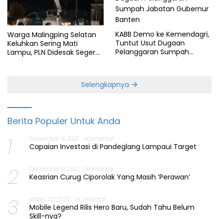
KABB Demo ke Kemendagri,
Warga Malingping Selatan
Tuntut Usut Dugaan
Keluhkan Sering Mati
Pelanggaran Sumpah
Lampu, PLN Didesak Segera
Jabatan Gubernur Banten
Perbaiki Layanan
Selengkapnya
Berita Populer Untuk Anda
1
Desember 8, 2021
1 Komentar
Capaian Investasi di Pandeglang Lampaui Target
2
Desember 9, 2021
1 Komentar
Keasrian Curug Ciporolak Yang Masih ‘Perawan’
3
Maret 22, 2022
1 Komentar
Mobile Legend Rilis Hero Baru, Sudah Tahu Belum
Skill-nya?