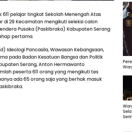
 611 pelajar tingkat Sekolah Menengah Atas
r di 29 Kecamatan mengikuti seleksi calon
Bendera Pusaka (Paskibraka) Kabupaten Serang
tahap pertama.
id) Ideologi Pancasila, Wawasan Kebangsaan,
ma pada Badan Kesatuan Bangsa dan Politik
Pere
bupaten Serang, Anton Hermawanto
Warg
mlah peserta 611 orang yang mengikuti tes
 hanya ada 65 orang saja yang berhak masuk
skibraka.
War
Sela
Seri
PLN 
Perb