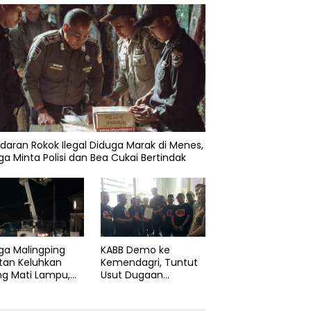
daran Rokok Ilegal Diduga Marak di Menes,
a Minta Polisi dan Bea Cukai Bertindak
KABB Demo ke
ga Malingping
Kemendagri, Tuntut
tan Keluhkan
Usut Dugaan
ng Mati Lampu,
Pelanggaran Sumpah
Didesak Segera
Jabatan Gubernur
aiki Layanan