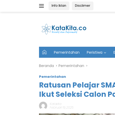
Langsung
Info Iklan
Disclimer
ke
konten
U
Pemerintahan
Peristiwa
t
a
m
Beranda
Pemerintahan
a
Pemerintahan
Ratusan Pelajar SM
Ikut Seleksi Calon 
Katakita
Februari 19, 2025