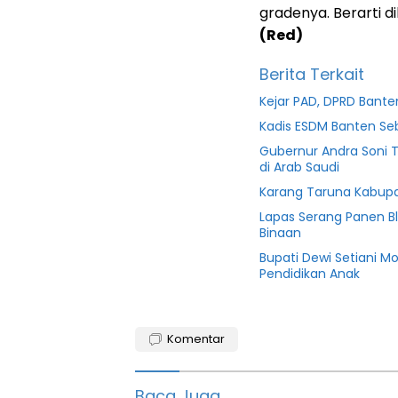
gradenya. Berarti d
(Red)
Berita Terkait
Kejar PAD, DPRD Ban
Kadis ESDM Banten S
Gubernur Andra Soni 
di Arab Saudi
Karang Taruna Kabupa
Lapas Serang Panen B
Binaan
Bupati Dewi Setiani M
Pendidikan Anak
Banten
Komentar
Indonesia
Kabupaten
Baca Juga