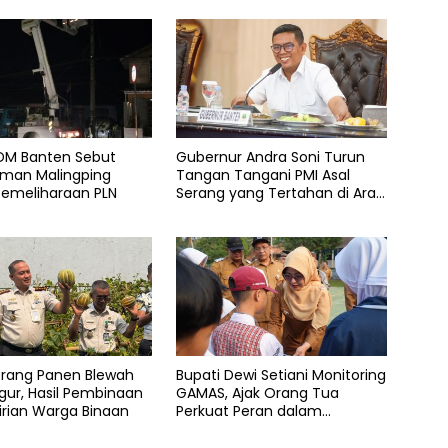
SDM Banten Sebut
Gubernur Andra Soni Turun
an Malingping
Tangan Tangani PMI Asal
Pemeliharaan PLN
Serang yang Tertahan di Arab
Saudi
erang Panen Blewah
Bupati Dewi Setiani Monitoring
ur, Hasil Pembinaan
GAMAS, Ajak Orang Tua
rian Warga Binaan
Perkuat Peran dalam
Pendidikan Anak