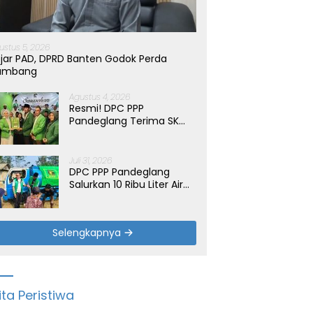
ustus 5, 2026
jar PAD, DPRD Banten Godok Perda
ambang
Agustus 4, 2026
Resmi! DPC PPP
Pandeglang Terima SK
Periode 2026-2031, Target
Dongkrak Suara
Juli 31, 2026
DPC PPP Pandeglang
Salurkan 10 Ribu Liter Air
Bersih untuk Warga
Terdampak Kemarau di
Patia
Selengkapnya
ita Peristiwa