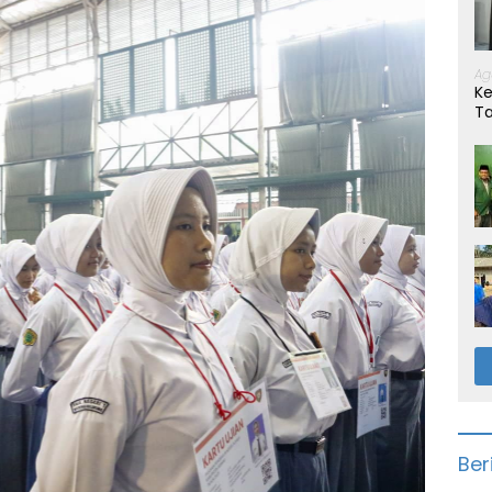
Ag
Ke
T
Ber