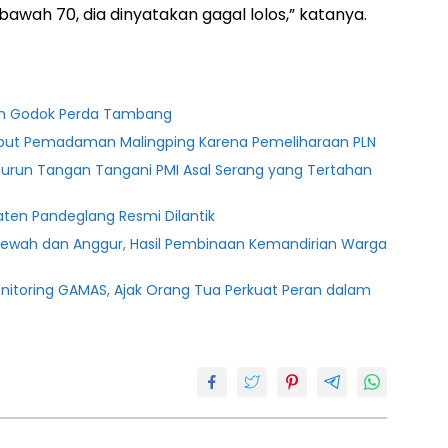
ibawah 70, dia dinyatakan gagal lolos,” katanya.
ten Godok Perda Tambang
ebut Pemadaman Malingping Karena Pemeliharaan PLN
Turun Tangan Tangani PMI Asal Serang yang Tertahan
ten Pandeglang Resmi Dilantik
lewah dan Anggur, Hasil Pembinaan Kemandirian Warga
onitoring GAMAS, Ajak Orang Tua Perkuat Peran dalam