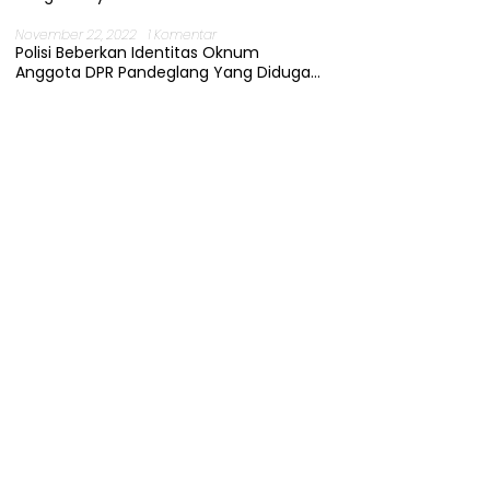
November 22, 2022
1 Komentar
Polisi Beberkan Identitas Oknum
Anggota DPR Pandeglang Yang Diduga
Terjerat Kasus Cabul