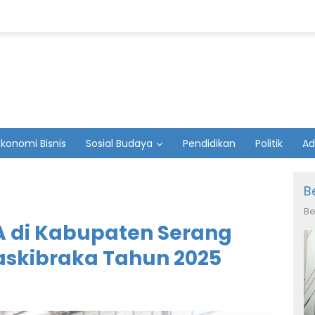
Ekonomi Bisnis
Sosial Budaya
Pendidikan
Politik
Ad
B
Be
A di Kabupaten Serang
Paskibraka Tahun 2025