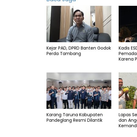
Paskibraka
serang
Kejar PAD, DPRD Banten Godok
Kadis E
Perda Tambang
Pemadam
Karena 
Karang Taruna Kabupaten
Lapas S
Pandeglang Resmi Dilantik
dan Angg
Kemandi