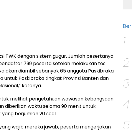
Ber
1
leksi TWK dengan sistem gugur. Jumlah pesertanya
2
l pendaftar 799 peserta setelah melakukan tes
inya akan diambil sebanyak 65 anggota Paskibraka
rta untuk Paskibraka tingkat Provinsi Banten dan
3
Nasional,” katanya.
untuk melihat pengetahuan wawasan kebangsaan
4
n diberikan waktu selama 90 menit untuk
yang berjumlah 20 soal.
5
 yang wajib mereka jawab, peserta mengerjakan