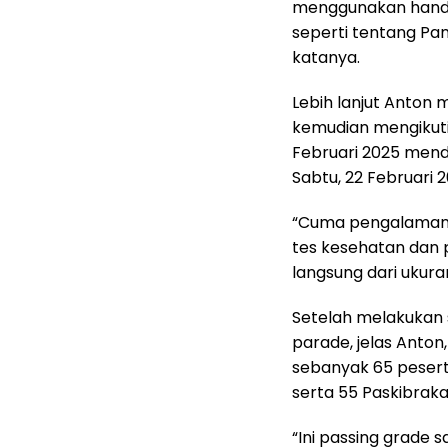
menggunakan handp
seperti tentang Pa
katanya.
Lebih lanjut Anton
kemudian mengikuti
Februari 2025 mend
Sabtu, 22 Februari
“Cuma pengalaman k
tes kesehatan dan 
langsung dari ukura
Setelah melakukan s
parade, jelas Anto
sebanyak 65 peserta
serta 55 Paskibrak
“Ini passing grade 