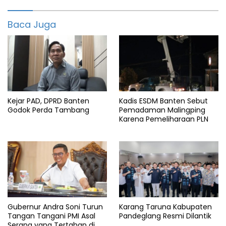
Kabupaten
serang
Baca Juga
Pemkab
Serang
Stunting
Kejar PAD, DPRD Banten
Kadis ESDM Banten Sebut
Godok Perda Tambang
Pemadaman Malingping
Karena Pemeliharaan PLN
Gubernur Andra Soni Turun
Karang Taruna Kabupaten
Tangan Tangani PMI Asal
Pandeglang Resmi Dilantik
Serang yang Tertahan di