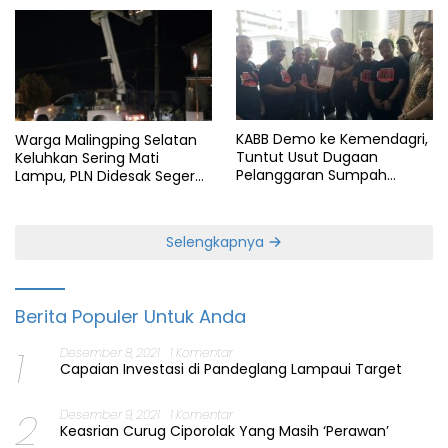
KABB Demo ke Kemendagri,
Warga Malingping Selatan
Tuntut Usut Dugaan
Keluhkan Sering Mati
Pelanggaran Sumpah
Lampu, PLN Didesak Segera
Jabatan Gubernur Banten
Perbaiki Layanan
Selengkapnya
Berita Populer Untuk Anda
1
Desember 8, 2021
1 Komentar
Capaian Investasi di Pandeglang Lampaui Target
2
Desember 9, 2021
1 Komentar
Keasrian Curug Ciporolak Yang Masih ‘Perawan’