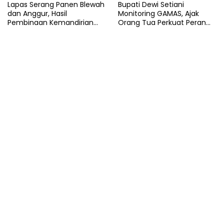
Lapas Serang Panen Blewah
Bupati Dewi Setiani
dan Anggur, Hasil
Monitoring GAMAS, Ajak
Pembinaan Kemandirian
Orang Tua Perkuat Peran
Warga Binaan
dalam Pendidikan Anak