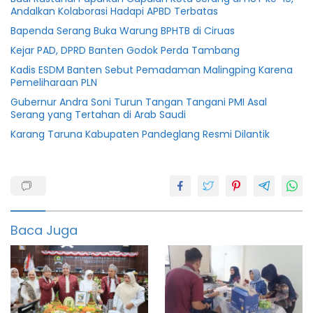
Andalkan Kolaborasi Hadapi APBD Terbatas
Bapenda Serang Buka Warung BPHTB di Ciruas
Kejar PAD, DPRD Banten Godok Perda Tambang
Kadis ESDM Banten Sebut Pemadaman Malingping Karena
Pemeliharaan PLN
Gubernur Andra Soni Turun Tangan Tangani PMI Asal
Serang yang Tertahan di Arab Saudi
Karang Taruna Kabupaten Pandeglang Resmi Dilantik
Berita
PPPK
honorer
Baca Juga
Info
Pegawai
PPPK
Tenaga
teknis