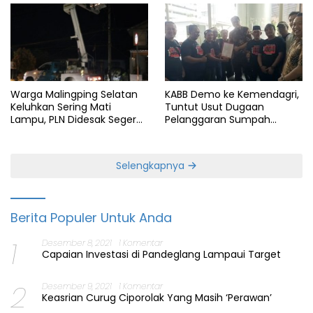
KABB Demo ke Kemendagri,
Warga Malingping Selatan
Tuntut Usut Dugaan
Keluhkan Sering Mati
Pelanggaran Sumpah
Lampu, PLN Didesak Segera
Jabatan Gubernur Banten
Perbaiki Layanan
Selengkapnya
Berita Populer Untuk Anda
1
Desember 8, 2021
1 Komentar
Capaian Investasi di Pandeglang Lampaui Target
2
Desember 9, 2021
1 Komentar
Keasrian Curug Ciporolak Yang Masih ‘Perawan’