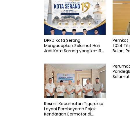
najib
hamas
Paripurna
Peraturan
daerah
DPRD Kota Serang
Pemkot 
Raperda
Mengucapkan Selamat Hari
1.024 Ti
Jadi Kota Serang yang ke-19
Bulan, P
Rpjmd
Tahun
Aman d
serang
Perumda
Pandeg
Selamat 
yang ke
Resmi! Kecamatan Tigaraksa
Layani Pembayaran Pajak
Kendaraan Bermotor di
Kabupaten Tangerang