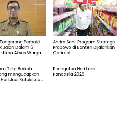
Tangerang Perbaiki
Andra Soni: Program Strategis
tik Jalan Dalam 6
Prabowo di Banten Dijalankan
astikan Akses Warga
Optimal
an Nyaman
m Tirta Berkah
Peringatan Hari Lahir
lang mengucapkan
Pancasila 2026
Hari Jadi Katakit.co
-5 Tahun