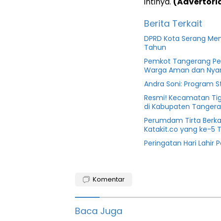
intinya.
(Advertori
Berita Terkait
DPRD Kota Serang Men
Tahun
Pemkot Tangerang Perba
Warga Aman dan Ny
Andra Soni: Program S
Resmi! Kecamatan Tig
di Kabupaten Tanger
Perumdam Tirta Berk
Katakit.co yang ke-5 
Peringatan Hari Lahir 
Banten
Komentar
dprd
serang
Baca Juga
Kabupaten