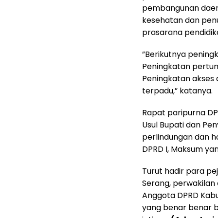
pembangunan daerah
kesehatan dan penu
prasarana pendidika
”Berikutnya pening
Peningkatan pertum
Peningkatan akses a
terpadu,” katanya.
Rapat paripurna D
Usul Bupati dan P
perlindungan dan ha
DPRD I, Maksum yan
Turut hadir para pej
Serang, perwakilan
Anggota DPRD Kabup
yang benar benar b