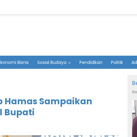
Ekonomi Bisnis
Sosial Budaya
Pendidikan
Politik
Ad
B
Be
ib Hamas Sampaikan
 Bupati