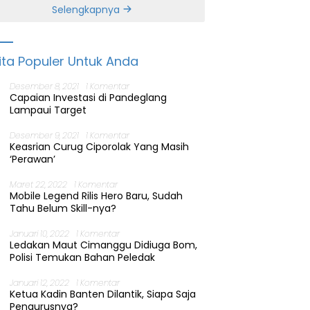
Banten
Selengkapnya
ita Populer Untuk Anda
Desember 8, 2021
1 Komentar
Capaian Investasi di Pandeglang
Lampaui Target
Desember 9, 2021
1 Komentar
Keasrian Curug Ciporolak Yang Masih
‘Perawan’
Maret 22, 2022
1 Komentar
Mobile Legend Rilis Hero Baru, Sudah
Tahu Belum Skill-nya?
Januari 10, 2022
1 Komentar
Ledakan Maut Cimanggu Didiuga Bom,
Polisi Temukan Bahan Peledak
Januari 12, 2022
1 Komentar
Ketua Kadin Banten Dilantik, Siapa Saja
Pengurusnya?