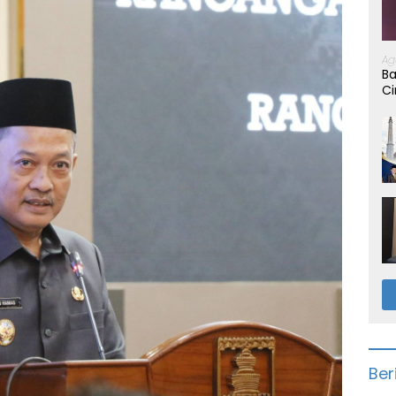
Ag
Ba
Ci
Ber