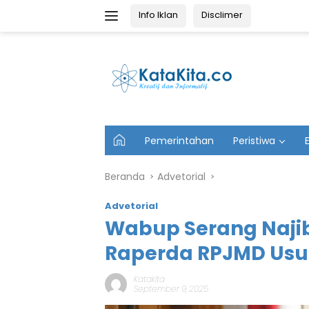
Langsung
Info Iklan
Disclimer
ke
konten
U
Pemerintahan
Peristiwa
t
a
m
Beranda
Advetorial
a
Advetorial
Wabup Serang Naj
Raperda RPJMD Usul
Katakita
September 9, 2025