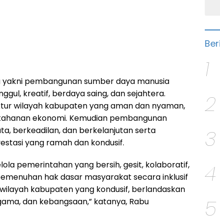
Ber
1
 itu yakni pembangunan sumber daya manusia
ggul, kreatif, berdaya saing, dan sejahtera.
2
ktur wilayah kabupaten yang aman dan nyaman,
etahanan ekonomi. Kemudian pembangunan
a, berkeadilan, dan berkelanjutan serta
3
vestasi yang ramah dan kondusif.
lola pemerintahan yang bersih, gesit, kolaboratif,
4
 pemenuhan hak dasar masyarakat secara inklusif
ilayah kabupaten yang kondusif, berlandaskan
5
 agama, dan kebangsaan,” katanya, Rabu