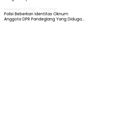
November 22, 2022
1 Komentar
Polisi Beberkan Identitas Oknum
Anggota DPR Pandeglang Yang Diduga
Terjerat Kasus Cabul