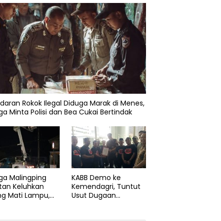
daran Rokok Ilegal Diduga Marak di Menes,
a Minta Polisi dan Bea Cukai Bertindak
ga Malingping
KABB Demo ke
tan Keluhkan
Kemendagri, Tuntut
ng Mati Lampu,
Usut Dugaan
Didesak Segera
Pelanggaran Sumpah
aiki Layanan
Jabatan Gubernur