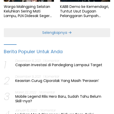
Warga Malingping Selatan
KABB Demo ke Kemendagri,
Keluhkan Sering Mati
Tuntut Usut Dugaan
Lampu, PLN Didesak Segera
Pelanggaran Sumpah
Perbaiki Layanan
Jabatan Gubernur Banten
Selengkapnya
Berita Populer Untuk Anda
1
Desember 8, 2021
1 Komentar
Capaian Investasi di Pandeglang Lampaui Target
2
Desember 9, 2021
1 Komentar
Keasrian Curug Ciporolak Yang Masih ‘Perawan’
3
Maret 22, 2022
1 Komentar
Mobile Legend Rilis Hero Baru, Sudah Tahu Belum
Skill-nya?
Januari 10, 2022
1 Komentar