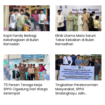
Kopti Family Berbagi
Klinik Utama Mata Saruni
Kebahagiaan di Bulan
Tebar Kebaikan di Bulan
Ramadan
Ramadhan
70 Persen Tenaga Kerja
Tingkatkan Perekonomian
SPPG Cigadung Dari Warga
Masyarakat, SPPG
Setempat
Sindanghayu Jalin
Kerjasama dengan BUMDES