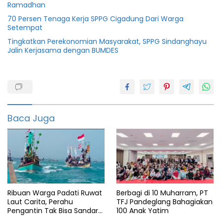
Ramadhan
70 Persen Tenaga Kerja SPPG Cigadung Dari Warga
Setempat
Tingkatkan Perekonomian Masyarakat, SPPG Sindanghayu
Jalin Kerjasama dengan BUMDES
bangun
jalan
gotong
royong
Baca Juga
Heroik
Polisi
Ribuan Warga Padati Ruwat
Berbagi di 10 Muharram, PT
Laut Carita, Perahu
TFJ Pandeglang Bahagiakan
Pengantin Tak Bisa Sandar
100 Anak Yatim
Akibat Pendangkalan