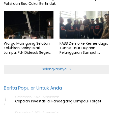
Polisi dan Bea Cukai Bertindak
Warga Malingping Selatan
KABB Demo ke Kemendagri,
Keluhkan Sering Mati
Tuntut Usut Dugaan
Lampu, PLN Didesak Segera
Pelanggaran Sumpah
Perbaiki Layanan
Jabatan Gubernur Banten
Selengkapnya
Berita Populer Untuk Anda
1
Desember 8, 2021
1 Komentar
Capaian Investasi di Pandeglang Lampaui Target
Desember 9, 2021
1 Komentar