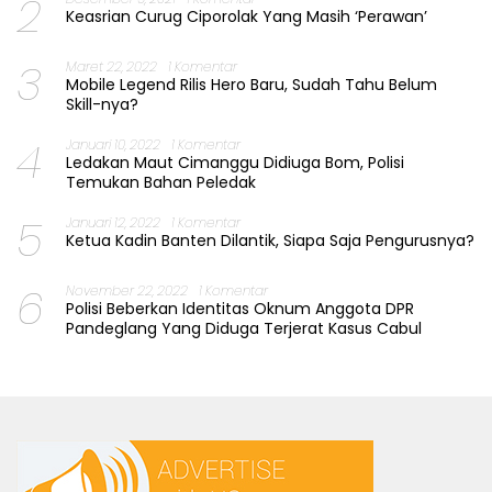
2
Keasrian Curug Ciporolak Yang Masih ‘Perawan’
3
Maret 22, 2022
1 Komentar
Mobile Legend Rilis Hero Baru, Sudah Tahu Belum
Skill-nya?
4
Januari 10, 2022
1 Komentar
Ledakan Maut Cimanggu Didiuga Bom, Polisi
Temukan Bahan Peledak
5
Januari 12, 2022
1 Komentar
Ketua Kadin Banten Dilantik, Siapa Saja Pengurusnya?
6
November 22, 2022
1 Komentar
Polisi Beberkan Identitas Oknum Anggota DPR
Pandeglang Yang Diduga Terjerat Kasus Cabul