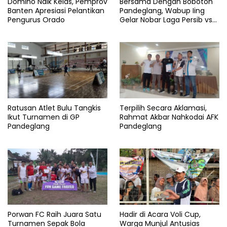
Domino Naik Kelas, Pemprov
Bersama Dengan Bobotoh
Banten Apresiasi Pelantikan
Pandeglang, Wabup Iing
Pengurus Orado
Gelar Nobar Laga Persib vs
Persis
Ratusan Atlet Bulu Tangkis
Terpilih Secara Aklamasi,
Ikut Turnamen di GP
Rahmat Akbar Nahkodai AFK
Pandeglang
Pandeglang
Porwan FC Raih Juara Satu
Hadir di Acara Voli Cup,
Turnamen Sepak Bola
Warga Munjul Antusias