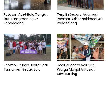
Garuda
Ratusan Atlet Bulu Tangkis
Terpilih Secara Aklamasi,
Indonesia
Ikut Turnamen di GP
Rahmat Akbar Nahkodai AFK
Pandeglang
Pandeglang
Juara
Merah
Putih
Singapura
Stadion
Porwan FC Raih Juara Satu
Hadir di Acara Voli Cup,
Suzuki
Turnamen Sepak Bola
Warga Munjul Antusias
Sambut Iing
Thailand
Tim