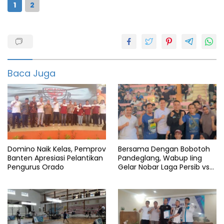
1
2
2020
2021
2022
Baca Juga
6-
0
Aff
Berita
Bola
Domino Naik Kelas, Pemprov
Bersama Dengan Bobotoh
Banten Apresiasi Pelantikan
Pandeglang, Wabup Iing
Cup
Pengurus Orado
Gelar Nobar Laga Persib vs
Persis
featured
Final
Gajah