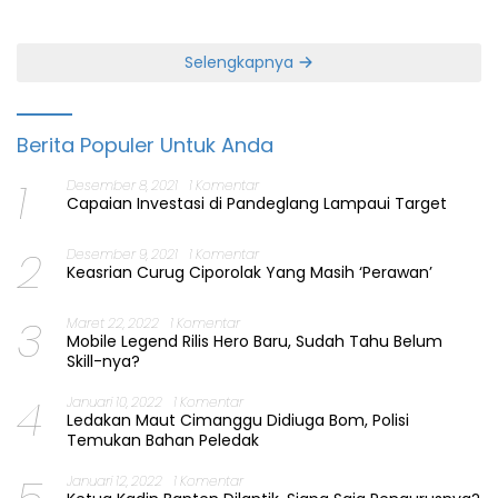
Perbaiki Layanan
Jabatan Gubernur Banten
Selengkapnya
Berita Populer Untuk Anda
1
Desember 8, 2021
1 Komentar
Capaian Investasi di Pandeglang Lampaui Target
2
Desember 9, 2021
1 Komentar
Keasrian Curug Ciporolak Yang Masih ‘Perawan’
3
Maret 22, 2022
1 Komentar
Mobile Legend Rilis Hero Baru, Sudah Tahu Belum
Skill-nya?
4
Januari 10, 2022
1 Komentar
Ledakan Maut Cimanggu Didiuga Bom, Polisi
Temukan Bahan Peledak
Januari 12, 2022
1 Komentar