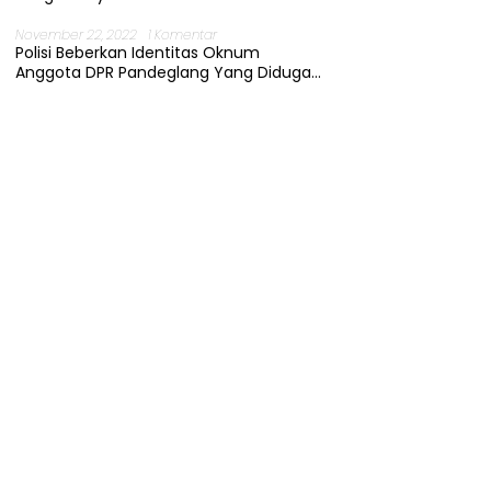
November 22, 2022
1 Komentar
Polisi Beberkan Identitas Oknum
Anggota DPR Pandeglang Yang Diduga
Terjerat Kasus Cabul