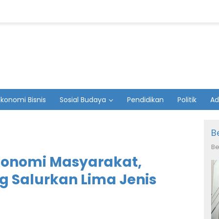
Ekonomi Bisnis
Sosial Budaya
Pendidikan
Politik
Ad
B
Be
konomi Masyarakat,
 Salurkan Lima Jenis