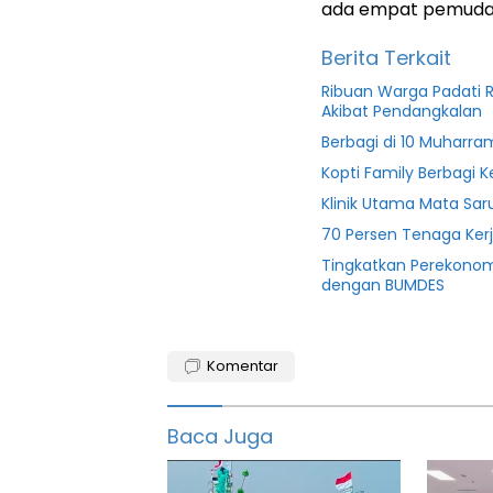
ada empat pemuda
Berita Terkait
Ribuan Warga Padati R
Akibat Pendangkalan
Berbagi di 10 Muharra
Kopti Family Berbagi
Klinik Utama Mata Sar
70 Persen Tenaga Ker
Tingkatkan Perekonom
dengan BUMDES
Bansos
Komentar
featured
info
Baca Juga
banten
Info