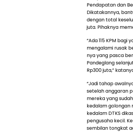
Pendapatan dan Be
Dikatakannya, bant
dengan total kesel
juta. Pihaknya mem
“Ada 115 KPM bagi 
mengalami rusak ber
nya yang pasca ben
Pandeglang selanj
Rp300 juta,” katany
“Jadi tahap awalny
setelah anggaran pe
mereka yang sudah 
kedalam golongan 
kedalam DTKS dikas
pengusaha kecil. K
sembilan tongkat a