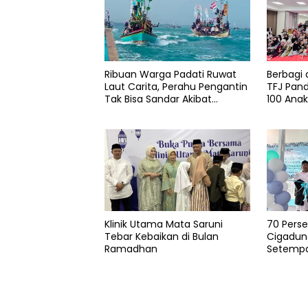
pandeglang
Pandeglang
Pemkab
Ribuan Warga Padati Ruwat
Berbagi 
Laut Carita, Perahu Pengantin
TFJ Pan
Tak Bisa Sandar Akibat
100 Ana
Pendangkalan
Klinik Utama Mata Saruni
70 Pers
Tebar Kebaikan di Bulan
Cigadun
Ramadhan
Setemp