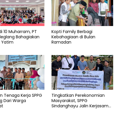
di 10 Muharram, PT
Kopti Family Berbagi
deglang Bahagiakan
Kebahagiaan di Bulan
k Yatim
Ramadan
en Tenaga Kerja SPPG
Tingkatkan Perekonomian
g Dari Warga
Masyarakat, SPPG
at
Sindanghayu Jalin Kerjasama
dengan BUMDES