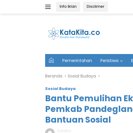
Langsung
Info Iklan
Disclimer
ke
konten
U
Pemerintahan
Peristiwa
t
a
m
Beranda
Sosial Budaya
a
Sosial Budaya
Bantu Pemulihan E
Pemkab Pandeglang
Bantuan Sosial
Katakita