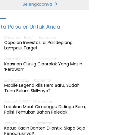
Banten
Selengkapnya
ita Populer Untuk Anda
Desember 8, 2021
1 Komentar
Capaian Investasi di Pandeglang
Lampaui Target
Desember 9, 2021
1 Komentar
Keasrian Curug Ciporolak Yang Masih
‘Perawan’
Maret 22, 2022
1 Komentar
Mobile Legend Rilis Hero Baru, Sudah
Tahu Belum Skill-nya?
Januari 10, 2022
1 Komentar
Ledakan Maut Cimanggu Didiuga Bom,
Polisi Temukan Bahan Peledak
Januari 12, 2022
1 Komentar
Ketua Kadin Banten Dilantik, Siapa Saja
Pengurusnya?