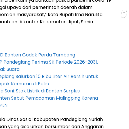
an diberikannya bantuan pasca pandemi covid-19
bagai upaya dari pemerintah daerah dalam
6
ian masyarakat,” kata Bupati Irna Narulita
antuan di kantor Kecamatan Jiput, Senin
PRD Banten Godok Perda Tambang
P Pandeglang Terima SK Periode 2026-2031,
ak Suara
lang Salurkan 10 Ribu Liter Air Bersih untuk
pak Kemarau di Patia
Soni: Stok Listrik di Banten Surplus
anten Sebut Pemadaman Malingping Karena
PLN
ala Dinas Sosial Kabupaten Pandeglang Nuriah
an yang disalurkan bersumber dari Anggaran