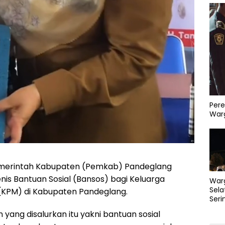
Pere
Warg
merintah Kabupaten (Pemkab) Pandeglang
nis Bantuan Sosial (Bansos) bagi Keluarga
War
Sela
(KPM) di Kabupaten Pandeglang.
Seri
PLN 
 yang disalurkan itu yakni bantuan sosial
Perb