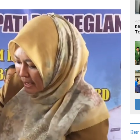
Ag
Ke
T
Ber