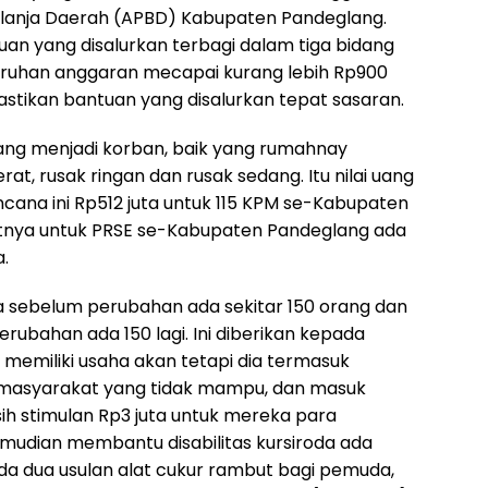
lanja Daerah (APBD) Kabupaten Pandeglang.
uan yang disalurkan terbagi dalam tiga bidang
uruhan anggaran mecapai kurang lebih Rp900
astikan bantuan yang disalurkan tepat sasaran.
yang menjadi korban, baik yang rumahnay
at, rusak ringan dan rusak sedang. Itu nilai uang
cana ini Rp512 juta untuk 115 KPM se-Kabupaten
utnya untuk PRSE se-Kabupaten Pandeglang ada
a.
a sebelum perubahan ada sekitar 150 orang dan
rubahan ada 150 lagi. Ini diberikan kepada
memiliki usaha akan tetapi dia termasuk
masyarakat yang tidak mampu, dan masuk
ih stimulan Rp3 juta untuk mereka para
emudian membantu disabilitas kursiroda ada
da dua usulan alat cukur rambut bagi pemuda,