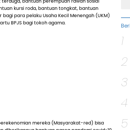
 terduga, bantuan perempuan rawan sosial
ntuan kursi roda, bantuan tongkat, bantuan
ur bagi para pelaku Usaha Kecil Menengah (UKM)
artu BPJS bagi tokoh agama.
Ber
1
2
3
4
5
erekenomian mereka (Masyarakat-red) bisa