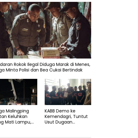
daran Rokok Ilegal Diduga Marak di Menes,
a Minta Polisi dan Bea Cukai Bertindak
ga Malingping
KABB Demo ke
tan Keluhkan
Kemendagri, Tuntut
ng Mati Lampu,
Usut Dugaan
Didesak Segera
Pelanggaran Sumpah
aiki Layanan
Jabatan Gubernur