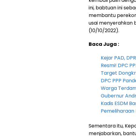
kembali pulih deng
ini, babtuan ini se
membantu perekonom
usai menyerahkan b
(10/10/2022).
Baca Juga :
Kejar PAD, D
Resmi! DPC PP
Target Dongkr
DPC PPP Pandeg
Warga Terdam
Gubernur Andra 
Kadis ESDM B
Pemeliharaan 
Sementara itu, Kep
menjabarkan, bantu