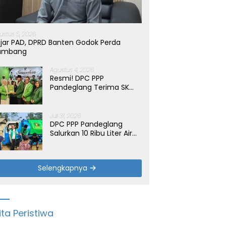
ustus 5, 2026
jar PAD, DPRD Banten Godok Perda
ambang
Agustus 4, 2026
Resmi! DPC PPP
Pandeglang Terima SK
Periode 2026-2031, Target
Dongkrak Suara
Juli 31, 2026
DPC PPP Pandeglang
Salurkan 10 Ribu Liter Air
Bersih untuk Warga
Terdampak Kemarau di
Patia
Selengkapnya
ita Peristiwa