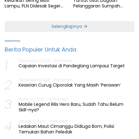
Keluhkan Sering Mati
Tuntut Usut Dugaan
Lampu, PLN Didesak Segera
Pelanggaran Sumpah
Perbaiki Layanan
Jabatan Gubernur Banten
Selengkapnya
Berita Populer Untuk Anda
1
Desember 8, 2021
1 Komentar
Capaian Investasi di Pandeglang Lampaui Target
2
Desember 9, 2021
1 Komentar
Keasrian Curug Ciporolak Yang Masih ‘Perawan’
3
Maret 22, 2022
1 Komentar
Mobile Legend Rilis Hero Baru, Sudah Tahu Belum
Skill-nya?
4
Januari 10, 2022
1 Komentar
Ledakan Maut Cimanggu Didiuga Bom, Polisi
Temukan Bahan Peledak