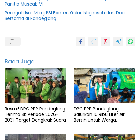
Panitia Muscab VI
Peringati Isra Mi’raj PSI Banten Gelar Istighosah dan Doa
Bersama di Pandeglang
Berita
politik
Golkar
Baca Juga
Jurnalis
Pandeglang
Resmi! DPC PPP Pandeglang
DPC PPP Pandeglang
Terima SK Periode 2026-
Salurkan 10 Ribu Liter Air
2031, Target Dongkrak Suara
Bersih untuk Warga
Terdampak Kemarau di
Patia