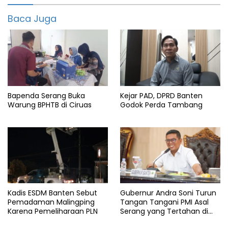
featured
Baca Juga
Indonesia
Jalak
Kenya
Menlu
Bapenda Serang Buka
Kejar PAD, DPRD Banten
Wapres
Warung BPHTB di Ciruas
Godok Perda Tambang
Kadis ESDM Banten Sebut
Gubernur Andra Soni Turun
Pemadaman Malingping
Tangan Tangani PMI Asal
Karena Pemeliharaan PLN
Serang yang Tertahan di
Arab Saudi