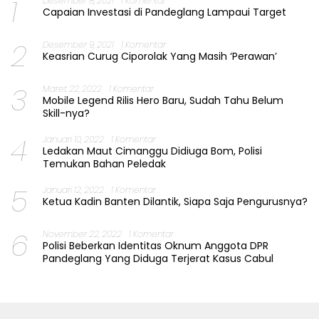
1
Desember 8, 2021
1 Komentar
Capaian Investasi di Pandeglang Lampaui Target
2
Desember 9, 2021
1 Komentar
Keasrian Curug Ciporolak Yang Masih ‘Perawan’
3
Maret 22, 2022
1 Komentar
Mobile Legend Rilis Hero Baru, Sudah Tahu Belum
Skill-nya?
4
Januari 10, 2022
1 Komentar
Ledakan Maut Cimanggu Didiuga Bom, Polisi
Temukan Bahan Peledak
5
Januari 12, 2022
1 Komentar
Ketua Kadin Banten Dilantik, Siapa Saja Pengurusnya?
6
November 22, 2022
1 Komentar
Polisi Beberkan Identitas Oknum Anggota DPR
Pandeglang Yang Diduga Terjerat Kasus Cabul