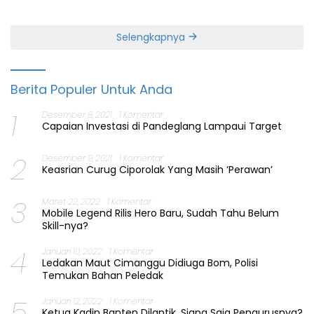
Jabatan Gubernur Banten
Perbaiki Layanan
Selengkapnya
Berita Populer Untuk Anda
1
Desember 8, 2021
1 Komentar
Capaian Investasi di Pandeglang Lampaui Target
2
Desember 9, 2021
1 Komentar
Keasrian Curug Ciporolak Yang Masih ‘Perawan’
3
Maret 22, 2022
1 Komentar
Mobile Legend Rilis Hero Baru, Sudah Tahu Belum
Skill-nya?
4
Januari 10, 2022
1 Komentar
Ledakan Maut Cimanggu Didiuga Bom, Polisi
Temukan Bahan Peledak
5
Januari 12, 2022
1 Komentar
Ketua Kadin Banten Dilantik, Siapa Saja Pengurusnya?