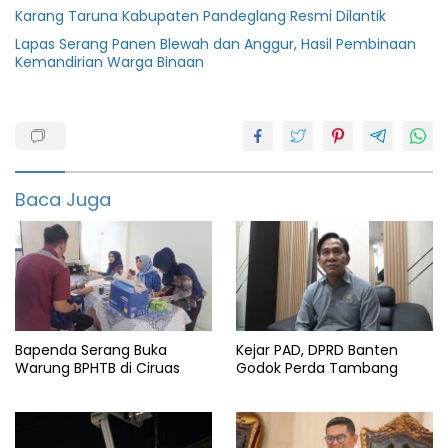
Karang Taruna Kabupaten Pandeglang Resmi Dilantik
Lapas Serang Panen Blewah dan Anggur, Hasil Pembinaan
Kemandirian Warga Binaan
Al-
quran
featured
Baca Juga
Ibadah
Mengaji
Pandeglang
Pemkab
Bapenda Serang Buka
Kejar PAD, DPRD Banten
Warung BPHTB di Ciruas
Godok Perda Tambang