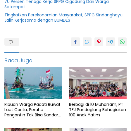
70 Persen Tenaga Kerja SPPG Cigadung Dari Warga
Setempat
Tingkatkan Perekonomian Masyarakat, SPPG Sindanghayu
Jalin Kerjasama dengan BUMDES
Berita
pmi
Bupati
tatu
Baca Juga
featured
Info
pmi
Info
serang
Ribuan Warga Padati Ruwat
Berbagi di 10 Muharram, PT
Pmi
banten
Laut Carita, Perahu
TFJ Pandeglang Bahagiakan
Pengantin Tak Bisa Sandar
100 Anak Yatim
Akibat Pendangkalan