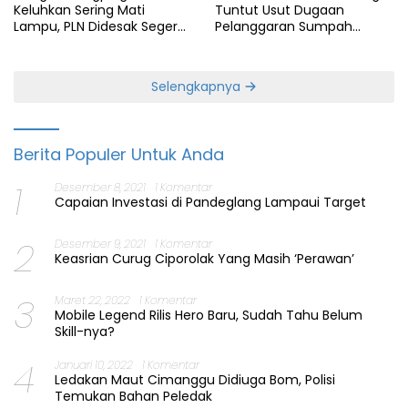
Keluhkan Sering Mati
Tuntut Usut Dugaan
Lampu, PLN Didesak Segera
Pelanggaran Sumpah
Perbaiki Layanan
Jabatan Gubernur Banten
Selengkapnya
Berita Populer Untuk Anda
1
Desember 8, 2021
1 Komentar
Capaian Investasi di Pandeglang Lampaui Target
2
Desember 9, 2021
1 Komentar
Keasrian Curug Ciporolak Yang Masih ‘Perawan’
3
Maret 22, 2022
1 Komentar
Mobile Legend Rilis Hero Baru, Sudah Tahu Belum
Skill-nya?
4
Januari 10, 2022
1 Komentar
Ledakan Maut Cimanggu Didiuga Bom, Polisi
Temukan Bahan Peledak