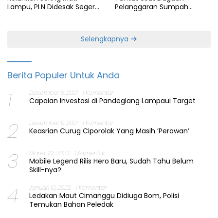
Pelanggaran Sumpah
Lampu, PLN Didesak Segera
Jabatan Gubernur Banten
Perbaiki Layanan
Selengkapnya
Berita Populer Untuk Anda
1
Desember 8, 2021
1 Komentar
Capaian Investasi di Pandeglang Lampaui Target
2
Desember 9, 2021
1 Komentar
Keasrian Curug Ciporolak Yang Masih ‘Perawan’
3
Maret 22, 2022
1 Komentar
Mobile Legend Rilis Hero Baru, Sudah Tahu Belum
Skill-nya?
4
Januari 10, 2022
1 Komentar
Ledakan Maut Cimanggu Didiuga Bom, Polisi
Temukan Bahan Peledak