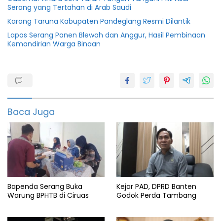
Serang yang Tertahan di Arab Saudi
Karang Taruna Kabupaten Pandeglang Resmi Dilantik
Lapas Serang Panen Blewah dan Anggur, Hasil Pembinaan
Kemandirian Warga Binaan
Berita
Idul
Adha
Hewan
kurban
Baca Juga
Info
Idul
Adha
Kota
Cilegon
Pemkot
Bapenda Serang Buka
Kejar PAD, DPRD Banten
cilegon
Warung BPHTB di Ciruas
Godok Perda Tambang