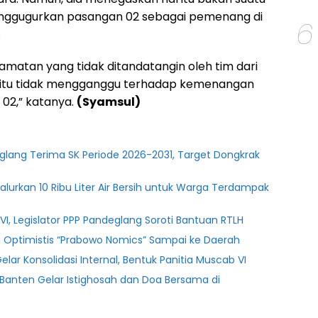
nggugurkan pasangan 02 sebagai pemenang di
6
.
matan yang tidak ditandatangin oleh tim dari
i itu tidak mengganggu terhadap kemenangan
 02,” katanya.
(Syamsul)
glang Terima SK Periode 2026-2031, Target Dongkrak
lurkan 10 Ribu Liter Air Bersih untuk Warga Terdampak
l VI, Legislator PPP Pandeglang Soroti Bantuan RTLH
ng Optimistis “Prabowo Nomics” Sampai ke Daerah
ar Konsolidasi Internal, Bentuk Panitia Muscab VI
PSI Banten Gelar Istighosah dan Doa Bersama di