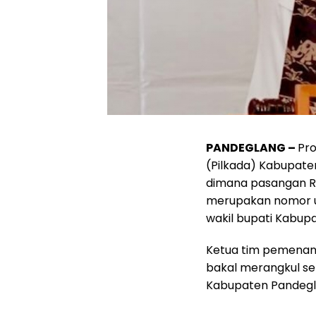
PANDEGLANG –
Pro
(Pilkada) Kabupate
dimana pasangan Rd 
merupakan nomor u
wakil bupati Kabup
Ketua tim pemenang
bakal merangkul se
Kabupaten Pandegl