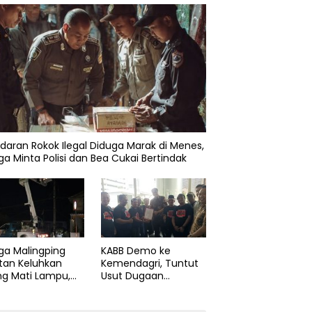
daran Rokok Ilegal Diduga Marak di Menes,
a Minta Polisi dan Bea Cukai Bertindak
ga Malingping
KABB Demo ke
tan Keluhkan
Kemendagri, Tuntut
ng Mati Lampu,
Usut Dugaan
Didesak Segera
Pelanggaran Sumpah
aiki Layanan
Jabatan Gubernur