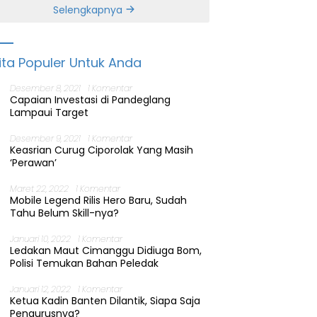
Banten
Selengkapnya
ita Populer Untuk Anda
Desember 8, 2021
1 Komentar
Capaian Investasi di Pandeglang
Lampaui Target
Desember 9, 2021
1 Komentar
Keasrian Curug Ciporolak Yang Masih
‘Perawan’
Maret 22, 2022
1 Komentar
Mobile Legend Rilis Hero Baru, Sudah
Tahu Belum Skill-nya?
Januari 10, 2022
1 Komentar
Ledakan Maut Cimanggu Didiuga Bom,
Polisi Temukan Bahan Peledak
Januari 12, 2022
1 Komentar
Ketua Kadin Banten Dilantik, Siapa Saja
Pengurusnya?