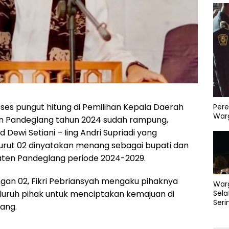
ses pungut hitung di Pemilihan Kepala Daerah
Pere
Warg
n Pandeglang tahun 2024 sudah rampung,
Dewi Setiani – Iing Andri Supriadi yang
rut 02 dinyatakan menang sebagai bupati dan
aten Pandeglang periode 2024-2029.
an 02, Fikri Pebriansyah mengaku pihaknya
War
Sela
luruh pihak untuk menciptakan kemajuan di
Seri
ang.
PLN 
Perb