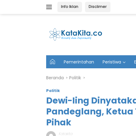
Langsung
Info Iklan
Disclimer
ke
konten
U
Pemerintahan
Peristiwa
t
a
m
Beranda
Politik
a
Politik
Dewi-Iing Dinyatak
Pandeglang, Ketua 
Pihak
Katakita