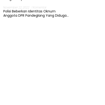
November 22, 2022
1 Komentar
Polisi Beberkan Identitas Oknum
Anggota DPR Pandeglang Yang Diduga
Terjerat Kasus Cabul