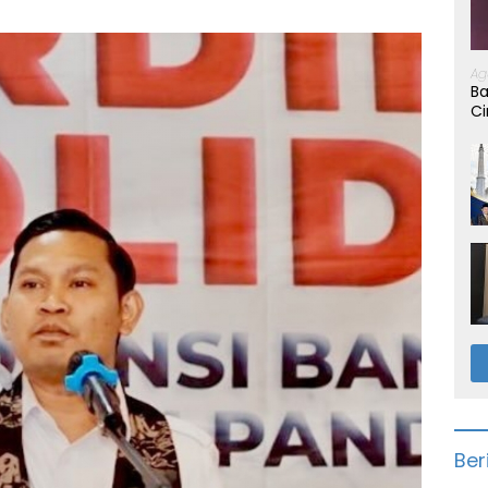
Ag
Ba
Ci
Ber