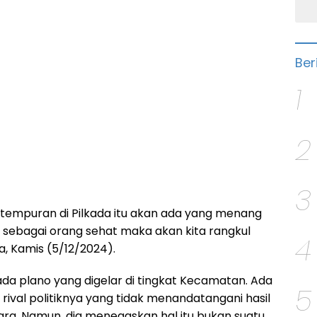
Ber
1
2
3
empuran di Pilkada itu akan ada yang menang
a sebagai orang sehat maka akan kita rangkul
4
a, Kamis (5/12/2024).
da plano yang digelar di tingkat Kecamatan. Ada
5
 rival politiknya yang tidak menandatangani hasil
ara. Namun, dia menegaskan hal itu bukan suatu