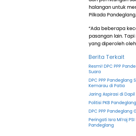
halangan untuk me
Pilkada Pandeglang
“Ada beberapa keca
pasangan lain. Tap
yang diperoleh oleh
Berita Terkait
Resmi! DPC PPP Pande
Suara
DPC PPP Pandeglang Sa
Kemarau di Patia
Jaring Aspirasi di Dapi
Politisi PKB Pandegla
DPC PPP Pandeglang Gel
Peringati Isra Mi’raj 
Pandeglang