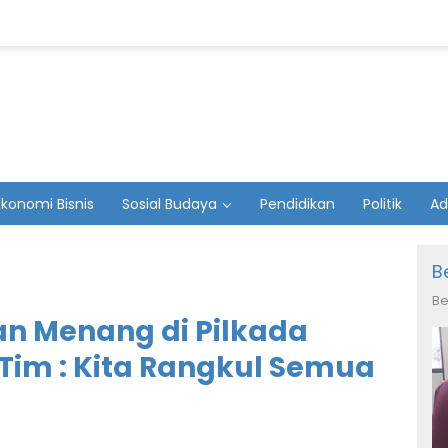
Ekonomi Bisnis
Sosial Budaya
Pendidikan
Politik
Ad
B
Be
an Menang di Pilkada
Tim : Kita Rangkul Semua