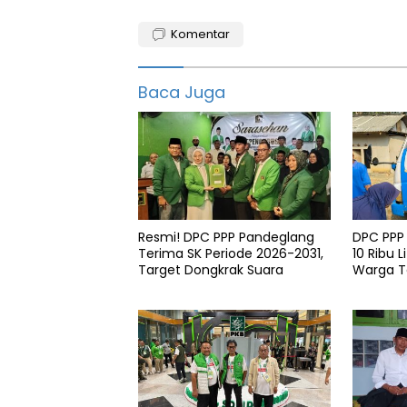
Demokrat
Komentar
Dewi
iing
Baca Juga
Gerindra
Nasdem
Pandeglang
Pilkada
Resmi! DPC PPP Pandeglang
DPC PPP
Terima SK Periode 2026-2031,
10 Ribu L
Target Dongkrak Suara
Warga 
di Patia