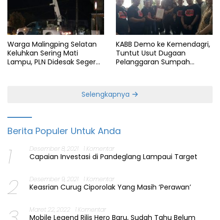
Warga Malingping Selatan
KABB Demo ke Kemendagri,
Keluhkan Sering Mati
Tuntut Usut Dugaan
Lampu, PLN Didesak Segera
Pelanggaran Sumpah
Perbaiki Layanan
Jabatan Gubernur Banten
Selengkapnya
Berita Populer Untuk Anda
1
Desember 8, 2021
1 Komentar
Capaian Investasi di Pandeglang Lampaui Target
2
Desember 9, 2021
1 Komentar
Keasrian Curug Ciporolak Yang Masih ‘Perawan’
3
Maret 22, 2022
1 Komentar
Mobile Legend Rilis Hero Baru, Sudah Tahu Belum