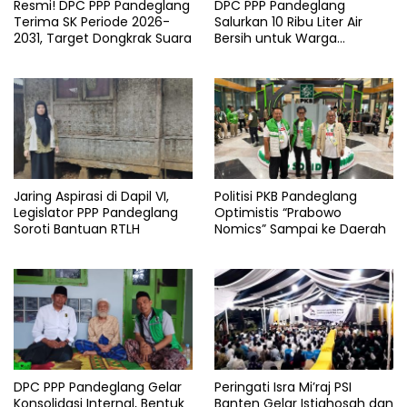
Resmi! DPC PPP Pandeglang
DPC PPP Pandeglang
Terima SK Periode 2026-
Salurkan 10 Ribu Liter Air
2031, Target Dongkrak Suara
Bersih untuk Warga
Terdampak Kemarau di
Patia
Jaring Aspirasi di Dapil VI,
Politisi PKB Pandeglang
Legislator PPP Pandeglang
Optimistis “Prabowo
Soroti Bantuan RTLH
Nomics” Sampai ke Daerah
DPC PPP Pandeglang Gelar
Peringati Isra Mi’raj PSI
Konsolidasi Internal, Bentuk
Banten Gelar Istighosah dan