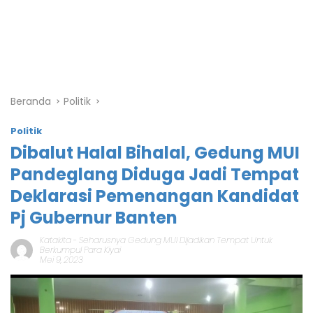
Beranda
Politik
Politik
Dibalut Halal Bihalal, Gedung MUI
Pandeglang Diduga Jadi Tempat
Deklarasi Pemenangan Kandidat
Pj Gubernur Banten
Katakita
-
Seharusnya Gedung MUI Dijadikan Tempat Untuk
Berkumpul Para Kiyai
Mei 9, 2023