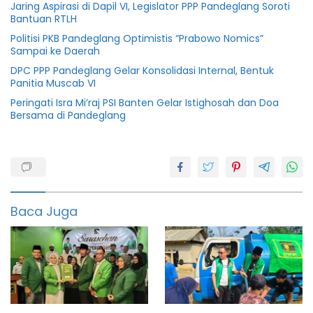
Jaring Aspirasi di Dapil VI, Legislator PPP Pandeglang Soroti
Bantuan RTLH
Politisi PKB Pandeglang Optimistis “Prabowo Nomics”
Sampai ke Daerah
DPC PPP Pandeglang Gelar Konsolidasi Internal, Bentuk
Panitia Muscab VI
Peringati Isra Mi’raj PSI Banten Gelar Istighosah dan Doa
Bersama di Pandeglang
Banten
Deklarasi
Pj
Gubernur
Baca Juga
Mui
Pandeglang
Pj
gubernur