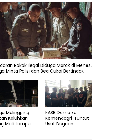
daran Rokok Ilegal Diduga Marak di Menes,
a Minta Polisi dan Bea Cukai Bertindak
ga Malingping
KABB Demo ke
tan Keluhkan
Kemendagri, Tuntut
ng Mati Lampu,
Usut Dugaan
Didesak Segera
Pelanggaran Sumpah
aiki Layanan
Jabatan Gubernur