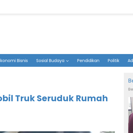
Ekonomi Bisnis
Sosial Budaya
Pendidikan
Politik
Ad
B
Be
obil Truk Seruduk Rumah