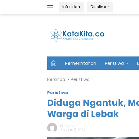
Langsung
Info Iklan
Disclimer
ke
konten
U
Pemerintahan
Peristiwa
t
a
m
Beranda
Peristiwa
a
Peristiwa
Diduga Ngantuk, M
Warga di Lebak
Katakita
Januari 11, 2022