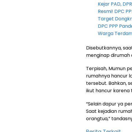
Kejar PAD, D
Resmi! DPC PP
Target Dongkr
DPC PPP Pandeg
Warga Terdam
Disebutkannya, saat
menginap dirumah 
Terpisah, Mumun p
rumahnya hancur la
tersebut. Bahkan, 
ikut hancur karena 
“Selain dapur ya p
Saat kejadian ruma
orangtua,” tandasn
Berita Terkait