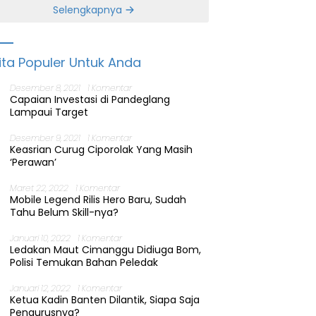
Banten
Selengkapnya
ita Populer Untuk Anda
Desember 8, 2021
1 Komentar
Capaian Investasi di Pandeglang
Lampaui Target
Desember 9, 2021
1 Komentar
Keasrian Curug Ciporolak Yang Masih
‘Perawan’
Maret 22, 2022
1 Komentar
Mobile Legend Rilis Hero Baru, Sudah
Tahu Belum Skill-nya?
Januari 10, 2022
1 Komentar
Ledakan Maut Cimanggu Didiuga Bom,
Polisi Temukan Bahan Peledak
Januari 12, 2022
1 Komentar
Ketua Kadin Banten Dilantik, Siapa Saja
Pengurusnya?