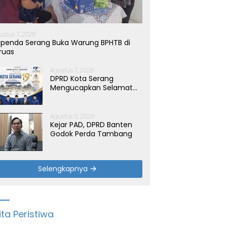
ustus 7, 2026
penda Serang Buka Warung BPHTB di
ruas
Agustus 7, 2026
DPRD Kota Serang
Mengucapkan Selamat
Hari Jadi Kota Serang
yang ke-19 Tahun
Agustus 5, 2026
Kejar PAD, DPRD Banten
Godok Perda Tambang
Selengkapnya
ita Peristiwa