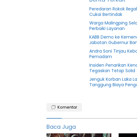
Peredaran Rokok Ilega
Cukai Bertindak
Warga Malingping Sela
Perbaiki Layanan
KABB Demo ke Kemend
Jabatan Gubernur Ba
Andra Soni Tinjau Keba
Pemadam
Insiden Penarikan Ken
Tegaskan Tetap Solid
Jenguk Korban Laka L
Tanggung Biaya Peng
Banten
Komentar
featured
Kecelakaan
Baca Juga
Lalulintas