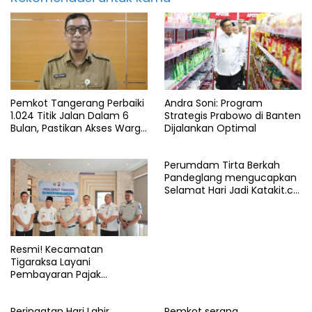
Pemkot Tangerang Perbaiki
Andra Soni: Program
1.024 Titik Jalan Dalam 6
Strategis Prabowo di Banten
Bulan, Pastikan Akses Warga
Dijalankan Optimal
Aman dan Nyaman
Perumdam Tirta Berkah
Pandeglang mengucapkan
Selamat Hari Jadi Katakit.co
yang ke-5 Tahun
Resmi! Kecamatan
Tigaraksa Layani
Pembayaran Pajak
Kendaraan Bermotor di
Kabupaten Tangerang
Peringatan Hari Lahir
Pemkot serang