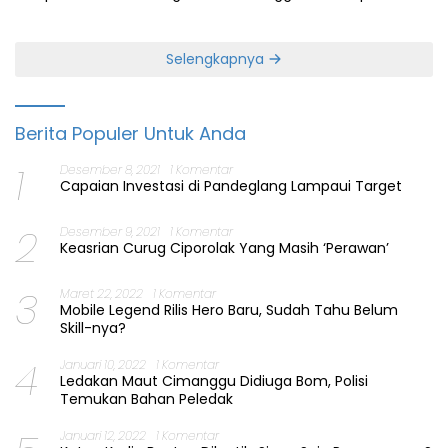
Perbaiki Layanan
Jabatan Gubernur Banten
Selengkapnya
Berita Populer Untuk Anda
1
Desember 8, 2021
1 Komentar
Capaian Investasi di Pandeglang Lampaui Target
2
Desember 9, 2021
1 Komentar
Keasrian Curug Ciporolak Yang Masih ‘Perawan’
3
Maret 22, 2022
1 Komentar
Mobile Legend Rilis Hero Baru, Sudah Tahu Belum
Skill-nya?
4
Januari 10, 2022
1 Komentar
Ledakan Maut Cimanggu Didiuga Bom, Polisi
Temukan Bahan Peledak
Januari 12, 2022
1 Komentar