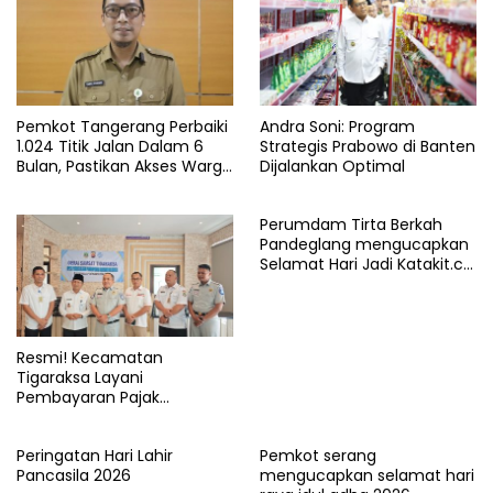
Pandeglang
Pemkab
Puskesmas
Pemkot Tangerang Perbaiki
Andra Soni: Program
vaksinasi
1.024 Titik Jalan Dalam 6
Strategis Prabowo di Banten
Bulan, Pastikan Akses Warga
Dijalankan Optimal
Aman dan Nyaman
Perumdam Tirta Berkah
Pandeglang mengucapkan
Selamat Hari Jadi Katakit.co
yang ke-5 Tahun
Resmi! Kecamatan
Tigaraksa Layani
Pembayaran Pajak
Kendaraan Bermotor di
Kabupaten Tangerang
Peringatan Hari Lahir
Pemkot serang
Pancasila 2026
mengucapkan selamat hari