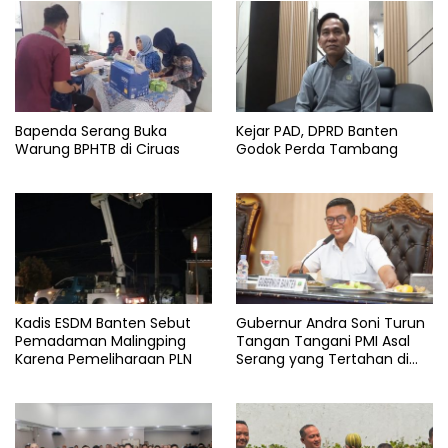
Bapenda Serang Buka
Kejar PAD, DPRD Banten
Warung BPHTB di Ciruas
Godok Perda Tambang
Kadis ESDM Banten Sebut
Gubernur Andra Soni Turun
Pemadaman Malingping
Tangan Tangani PMI Asal
Karena Pemeliharaan PLN
Serang yang Tertahan di
Arab Saudi