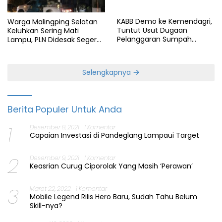
KABB Demo ke Kemendagri,
Warga Malingping Selatan
Tuntut Usut Dugaan
Keluhkan Sering Mati
Pelanggaran Sumpah
Lampu, PLN Didesak Segera
Jabatan Gubernur Banten
Perbaiki Layanan
Selengkapnya
Berita Populer Untuk Anda
1
Desember 8, 2021
1 Komentar
Capaian Investasi di Pandeglang Lampaui Target
2
Desember 9, 2021
1 Komentar
Keasrian Curug Ciporolak Yang Masih ‘Perawan’
3
Maret 22, 2022
1 Komentar
Mobile Legend Rilis Hero Baru, Sudah Tahu Belum
Skill-nya?