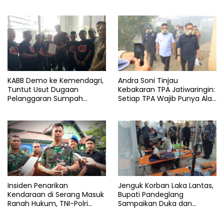
Cukai Bertindak
Perbaiki Layanan
KABB Demo ke Kemendagri,
Andra Soni Tinjau
Tuntut Usut Dugaan
Kebakaran TPA Jatiwaringin:
Pelanggaran Sumpah
Setiap TPA Wajib Punya Alat
Jabatan Gubernur Banten
Pemadam
Insiden Penarikan
Jenguk Korban Laka Lantas,
Kendaraan di Serang Masuk
Bupati Pandeglang
Ranah Hukum, TNI-Polri
Sampaikan Duka dan
Tegaskan Tetap Solid
Tanggung Biaya
Pengobatan