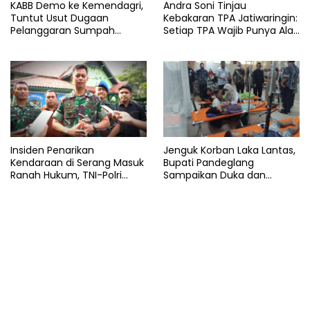
KABB Demo ke Kemendagri,
Andra Soni Tinjau
Tuntut Usut Dugaan
Kebakaran TPA Jatiwaringin:
Pelanggaran Sumpah
Setiap TPA Wajib Punya Alat
Jabatan Gubernur Banten
Pemadam
Insiden Penarikan
Jenguk Korban Laka Lantas,
Kendaraan di Serang Masuk
Bupati Pandeglang
Ranah Hukum, TNI-Polri
Sampaikan Duka dan
Tegaskan Tetap Solid
Tanggung Biaya
Pengobatan