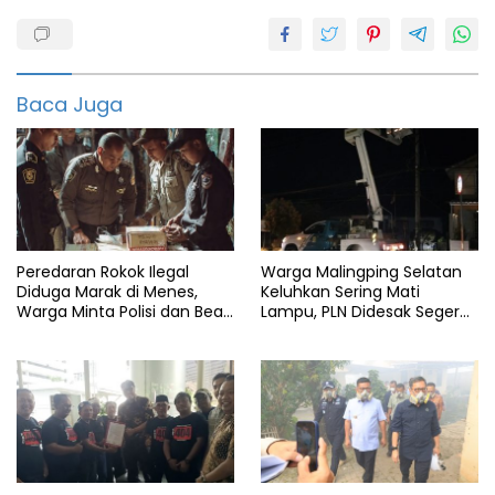
Berita
pandeglang
Bpbd
Baca Juga
Kobra
Ular
Peredaran Rokok Ilegal
Warga Malingping Selatan
Diduga Marak di Menes,
Keluhkan Sering Mati
Warga Minta Polisi dan Bea
Lampu, PLN Didesak Segera
Cukai Bertindak
Perbaiki Layanan