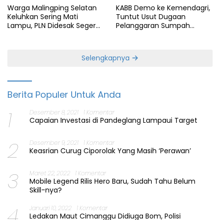
Warga Malingping Selatan
KABB Demo ke Kemendagri,
Keluhkan Sering Mati
Tuntut Usut Dugaan
Lampu, PLN Didesak Segera
Pelanggaran Sumpah
Perbaiki Layanan
Jabatan Gubernur Banten
Selengkapnya
Berita Populer Untuk Anda
1
Desember 8, 2021
1 Komentar
Capaian Investasi di Pandeglang Lampaui Target
2
Desember 9, 2021
1 Komentar
Keasrian Curug Ciporolak Yang Masih ‘Perawan’
3
Maret 22, 2022
1 Komentar
Mobile Legend Rilis Hero Baru, Sudah Tahu Belum
Skill-nya?
4
Januari 10, 2022
1 Komentar
Ledakan Maut Cimanggu Didiuga Bom, Polisi