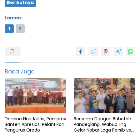
Berikutnya
Laman:
1
2
Bola
featured
Final
Baca Juga
Indonesia
Piala
Semi
Thailand
Domino Naik Kelas, Pemprov
Bersama Dengan Bobotoh
Vietnam
Banten Apresiasi Pelantikan
Pandeglang, Wabup Iing
Pengurus Orado
Gelar Nobar Laga Persib vs
Persis