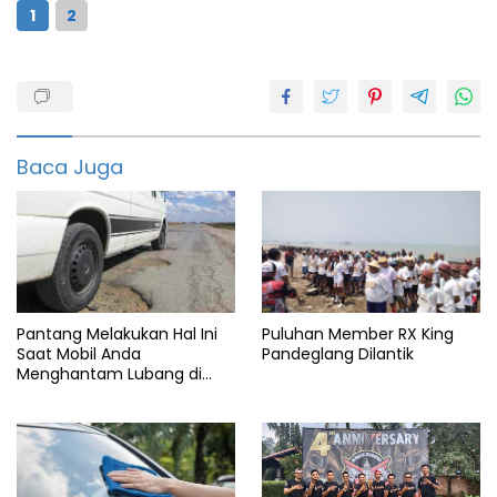
1
2
2022
All new
scoopy
Baca Juga
featured
Honda
Indonesia
Info
automotive
Pantang Melakukan Hal Ini
Puluhan Member RX King
Matic
Saat Mobil Anda
Pandeglang Dilantik
Menghantam Lubang di
Motor
Jalan Tol
Motor
bebek
Pecinta
motor