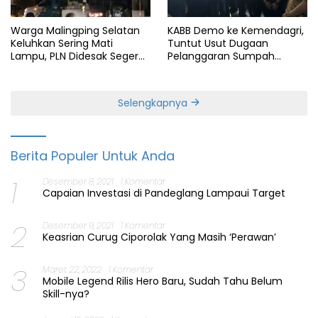
Warga Malingping Selatan
KABB Demo ke Kemendagri,
Keluhkan Sering Mati
Tuntut Usut Dugaan
Lampu, PLN Didesak Segera
Pelanggaran Sumpah
Perbaiki Layanan
Jabatan Gubernur Banten
Selengkapnya
Berita Populer Untuk Anda
1
Desember 8, 2021
1 Komentar
Capaian Investasi di Pandeglang Lampaui Target
2
Desember 9, 2021
1 Komentar
Keasrian Curug Ciporolak Yang Masih ‘Perawan’
3
Maret 22, 2022
1 Komentar
Mobile Legend Rilis Hero Baru, Sudah Tahu Belum
Skill-nya?