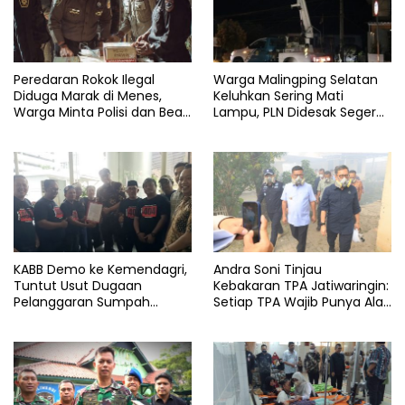
Putih
serang
Peredaran Rokok Ilegal
Warga Malingping Selatan
Diduga Marak di Menes,
Keluhkan Sering Mati
Warga Minta Polisi dan Bea
Lampu, PLN Didesak Segera
Cukai Bertindak
Perbaiki Layanan
KABB Demo ke Kemendagri,
Andra Soni Tinjau
Tuntut Usut Dugaan
Kebakaran TPA Jatiwaringin:
Pelanggaran Sumpah
Setiap TPA Wajib Punya Alat
Jabatan Gubernur Banten
Pemadam