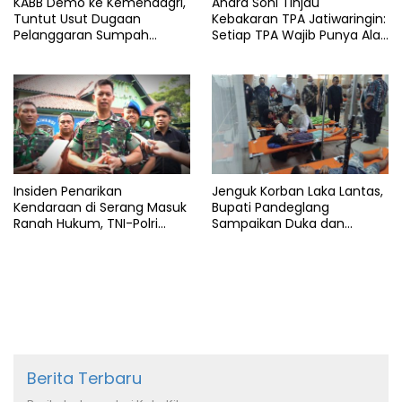
KABB Demo ke Kemendagri,
Andra Soni Tinjau
Tuntut Usut Dugaan
Kebakaran TPA Jatiwaringin:
Pelanggaran Sumpah
Setiap TPA Wajib Punya Alat
Jabatan Gubernur Banten
Pemadam
Insiden Penarikan
Jenguk Korban Laka Lantas,
Kendaraan di Serang Masuk
Bupati Pandeglang
Ranah Hukum, TNI-Polri
Sampaikan Duka dan
Tegaskan Tetap Solid
Tanggung Biaya
Pengobatan
Berita Terbaru