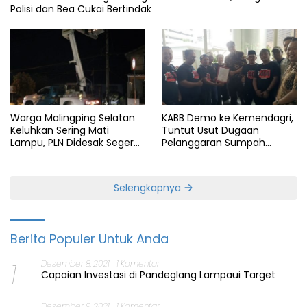
Polisi dan Bea Cukai Bertindak
Warga Malingping Selatan
KABB Demo ke Kemendagri,
Keluhkan Sering Mati
Tuntut Usut Dugaan
Lampu, PLN Didesak Segera
Pelanggaran Sumpah
Perbaiki Layanan
Jabatan Gubernur Banten
Selengkapnya
Berita Populer Untuk Anda
1
Desember 8, 2021
1 Komentar
Capaian Investasi di Pandeglang Lampaui Target
Desember 9, 2021
1 Komentar