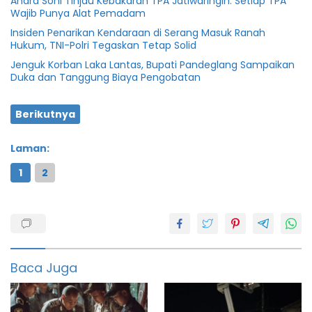
Andra Soni Tinjau Kebakaran TPA Jatiwaringin: Setiap TPA
Wajib Punya Alat Pemadam
Insiden Penarikan Kendaraan di Serang Masuk Ranah
Hukum, TNI-Polri Tegaskan Tetap Solid
Jenguk Korban Laka Lantas, Bupati Pandeglang Sampaikan
Duka dan Tanggung Biaya Pengobatan
Berikutnya
Laman:
1
2
Brio
featured
Honda
Baca Juga
Kecelakaan
Kota