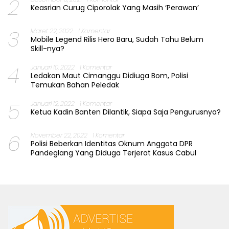
2
Keasrian Curug Ciporolak Yang Masih ‘Perawan’
3
Maret 22, 2022
1 Komentar
Mobile Legend Rilis Hero Baru, Sudah Tahu Belum
Skill-nya?
4
Januari 10, 2022
1 Komentar
Ledakan Maut Cimanggu Didiuga Bom, Polisi
Temukan Bahan Peledak
5
Januari 12, 2022
1 Komentar
Ketua Kadin Banten Dilantik, Siapa Saja Pengurusnya?
6
November 22, 2022
1 Komentar
Polisi Beberkan Identitas Oknum Anggota DPR
Pandeglang Yang Diduga Terjerat Kasus Cabul