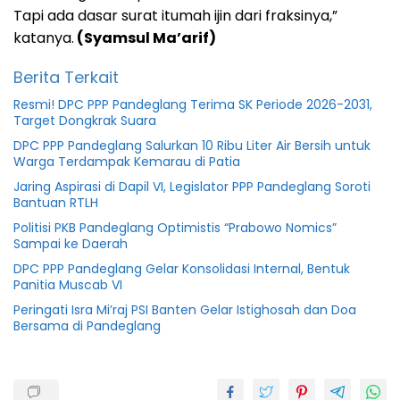
Tapi ada dasar surat itumah ijin dari fraksinya,”
katanya.
(Syamsul Ma’arif)
Berita Terkait
Resmi! DPC PPP Pandeglang Terima SK Periode 2026-2031,
Target Dongkrak Suara
DPC PPP Pandeglang Salurkan 10 Ribu Liter Air Bersih untuk
Warga Terdampak Kemarau di Patia
Jaring Aspirasi di Dapil VI, Legislator PPP Pandeglang Soroti
Bantuan RTLH
Politisi PKB Pandeglang Optimistis “Prabowo Nomics”
Sampai ke Daerah
DPC PPP Pandeglang Gelar Konsolidasi Internal, Bentuk
Panitia Muscab VI
Peringati Isra Mi’raj PSI Banten Gelar Istighosah dan Doa
Bersama di Pandeglang
Dprd
pandeglang