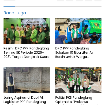
Hut
ri
Baca Juga
Pandeglang
Patia
Resmi! DPC PPP Pandeglang
DPC PPP Pandeglang
Terima SK Periode 2026-
Salurkan 10 Ribu Liter Air
2031, Target Dongkrak Suara
Bersih untuk Warga
Terdampak Kemarau di
Patia
Jaring Aspirasi di Dapil VI,
Politisi PKB Pandeglang
Legislator PPP Pandeglang
Optimistis “Prabowo