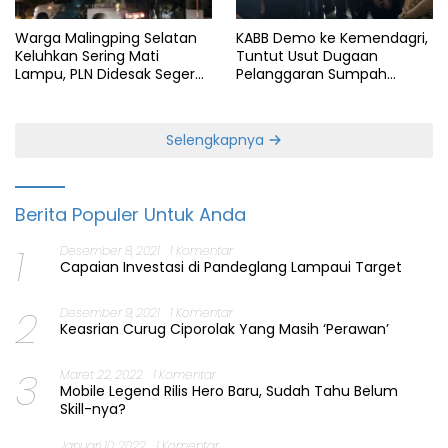
KABB Demo ke Kemendagri,
Warga Malingping Selatan
Tuntut Usut Dugaan
Keluhkan Sering Mati
Pelanggaran Sumpah
Lampu, PLN Didesak Segera
Jabatan Gubernur Banten
Perbaiki Layanan
Selengkapnya
Berita Populer Untuk Anda
1
Desember 8, 2021
1 Komentar
Capaian Investasi di Pandeglang Lampaui Target
2
Desember 9, 2021
1 Komentar
Keasrian Curug Ciporolak Yang Masih ‘Perawan’
3
Maret 22, 2022
1 Komentar
Mobile Legend Rilis Hero Baru, Sudah Tahu Belum
Skill-nya?
Januari 10, 2022
1 Komentar