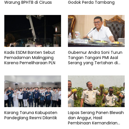
Perumdam
Warung BPHTB di Ciruas
Godok Perda Tambang
Terbaru
Tirta
Kadis ESDM Banten Sebut
Gubernur Andra Soni Turun
Pemadaman Malingping
Tangan Tangani PMI Asal
Karena Pemeliharaan PLN
Serang yang Tertahan di
Arab Saudi
Karang Taruna Kabupaten
Lapas Serang Panen Blewah
Pandeglang Resmi Dilantik
dan Anggur, Hasil
Pembinaan Kemandirian
Warga Binaan