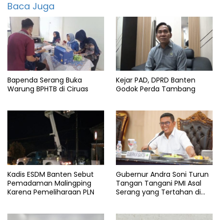
Baca Juga
Info
serang
Kabupaten
serang
Pemkab
serang
Bapenda Serang Buka
Kejar PAD, DPRD Banten
Warung BPHTB di Ciruas
Godok Perda Tambang
SPBE
Kadis ESDM Banten Sebut
Gubernur Andra Soni Turun
Pemadaman Malingping
Tangan Tangani PMI Asal
Karena Pemeliharaan PLN
Serang yang Tertahan di
Arab Saudi