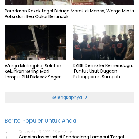
Peredaran Rokok Ilegal Diduga Marak di Menes, Warga Minta
Polisi dan Bea Cukai Bertindak
KABB Demo ke Kemendagri,
Warga Malingping Selatan
Tuntut Usut Dugaan
Keluhkan Sering Mati
Pelanggaran Sumpah
Lampu, PLN Didesak Segera
Jabatan Gubernur Banten
Perbaiki Layanan
Selengkapnya
Berita Populer Untuk Anda
1
Desember 8, 2021
1 Komentar
Capaian Investasi di Pandeglang Lampaui Target