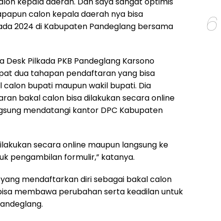
alon kepala daerah. Dan saya sangat optimis
iapapun calon kepala daerah nya bisa
6
da 2024 di Kabupaten Pandeglang bersama
ua Desk Pilkada PKB Pandeglang Karsono
pat dua tahapan pendaftaran yang bisa
l calon bupati maupun wakil bupati. Dia
ran bakal calon bisa dilakukan secara online
gsung mendatangi kantor DPC Kabupaten
dilakukan secara online maupun langsung ke
uk pengambilan formulir,” katanya.
 yang mendaftarkan diri sebagai bakal calon
 bisa membawa perubahan serta keadilan untuk
andeglang.