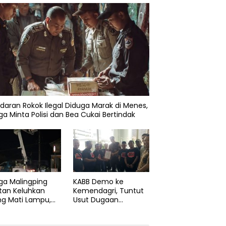
daran Rokok Ilegal Diduga Marak di Menes,
a Minta Polisi dan Bea Cukai Bertindak
ga Malingping
KABB Demo ke
tan Keluhkan
Kemendagri, Tuntut
ng Mati Lampu,
Usut Dugaan
Didesak Segera
Pelanggaran Sumpah
aiki Layanan
Jabatan Gubernur