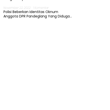
November 22, 2022
1 Komentar
Polisi Beberkan Identitas Oknum
Anggota DPR Pandeglang Yang Diduga
Terjerat Kasus Cabul