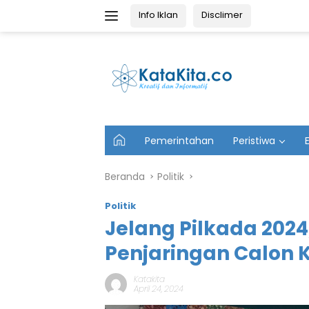
Langsung
Info Iklan
Disclimer
ke
konten
U
Pemerintahan
Peristiwa
t
a
m
Beranda
Politik
a
Politik
Jelang Pilkada 202
Penjaringan Calon 
Katakita
April 24, 2024