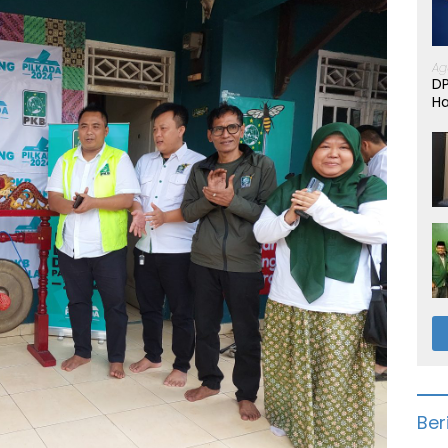
Ag
D
Ha
Ber