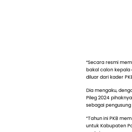
“Secara resmi memb
bakal calon kepala 
diluar dari kader P
Dia mengaku, denga
Pileg 2024 pihakny
sebagai pengusung 
“Tahun ini PKB memp
untuk Kabupaten Pa