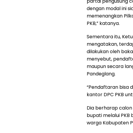
partai pengusung c
dengan modal ini s
memenangkan Pilka
PKB,” katanya.
Sementara itu, Ket
mengatakan, terda
dilakukan oleh baka
menyebut, pendafta
maupun secara lan
Pandeglang.
“Pendaftaran bisa 
kantor DPC PKB unt
Dia berharap calon
bupati melalui PKB
warga Kabupaten P