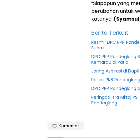
“Siapapun yang men
perubahan untuk w
katanya.
(Syamsul
Berita Terkait
Resmi! DPC PPP Pande
Suara
DPC PPP Pandeglang Sa
Kemarau di Patia
Jaring Aspirasi di Dapi
Politisi PKB Pandegla
DPC PPP Pandeglang Gel
Peringati Isra Mi’raj 
Pandeglang
Pandeglang
Komentar
Pilkada