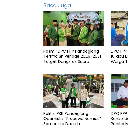
Pkb
Baca Juga
Resmi! DPC PPP Pandeglang
DPC PPP
Terima SK Periode 2026-2031,
10 Ribu L
Target Dongkrak Suara
Warga 
di Patia
Politisi PKB Pandeglang
DPC PPP
Optimistis “Prabowo Nomics”
Konsolid
Sampai ke Daerah
Panitia 