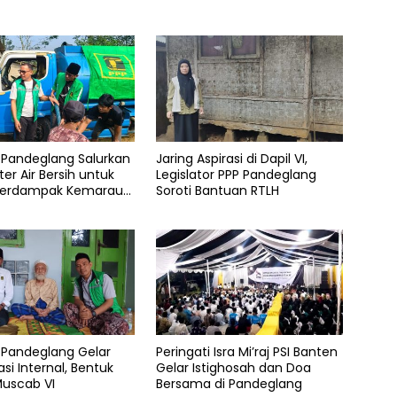
 Pandeglang Salurkan
Jaring Aspirasi di Dapil VI,
iter Air Bersih untuk
Legislator PPP Pandeglang
Terdampak Kemarau
Soroti Bantuan RTLH
 Pandeglang Gelar
Peringati Isra Mi’raj PSI Banten
asi Internal, Bentuk
Gelar Istighosah dan Doa
Muscab VI
Bersama di Pandeglang