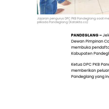
Jajaran pengurus DPC PKB Pandeglang saat me
pilkada Pandeglang (Katakita.co)
PANDEGLANG –
Jel
Dewan Pimpinan Ca
membuka pendaftara
Kabupaten Pandegl
Ketua DPC PKB Pan
memberikan peluang
Pandeglang yang ing