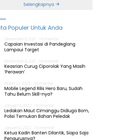
Banten
Selengkapnya
ita Populer Untuk Anda
Desember 8, 2021
1 Komentar
Capaian Investasi di Pandeglang
Lampaui Target
Desember 9, 2021
1 Komentar
Keasrian Curug Ciporolak Yang Masih
‘Perawan’
Maret 22, 2022
1 Komentar
Mobile Legend Rilis Hero Baru, Sudah
Tahu Belum Skill-nya?
Januari 10, 2022
1 Komentar
Ledakan Maut Cimanggu Didiuga Bom,
Polisi Temukan Bahan Peledak
Januari 12, 2022
1 Komentar
Ketua Kadin Banten Dilantik, Siapa Saja
Pengurusnya?