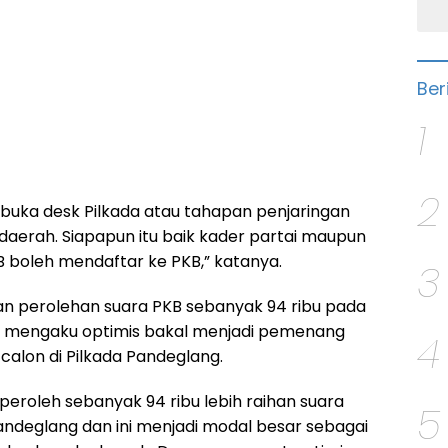
Ber
1
2
uka desk Pilkada atau tahapan penjaringan
daerah. Siapapun itu baik kader partai maupun
KB boleh mendaftar ke PKB,” katanya.
3
n perolehan suara PKB sebanyak 94 ribu pada
a mengaku optimis bakal menjadi pemenang
4
calon di Pilkada Pandeglang.
eroleh sebanyak 94 ribu lebih raihan suara
5
ndeglang dan ini menjadi modal besar sebagai