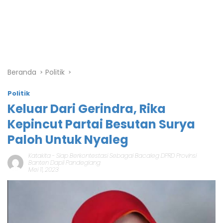
Beranda
Politik
Politik
Keluar Dari Gerindra, Rika
Kepincut Partai Besutan Surya
Paloh Untuk Nyaleg
Katakita
-
Siap Berkontestasi Sebagai Bacaleg DPRD Provinsi
Banten Dapil Pandeglang
Mei 11, 2023