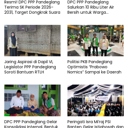
Resmi! DPC PPP Pandeglang
DPC PPP Pandeglang
Terima SK Periode 2026-
Salurkan 10 Ribu Liter Air
2031, Target Dongkrak Suara
Bersih untuk Warga
Terdampak Kemarau di
Patia
Jaring Aspirasi di Dapil VI,
Politisi PKB Pandeglang
Legislator PPP Pandeglang
Optimistis “Prabowo
Soroti Bantuan RTLH
Nomics” Sampai ke Daerah
DPC PPP Pandeglang Gelar
Peringati Isra Mi’raj PSI
Konsolidasi Internal, Bentuk
Banten Gelar Istighosah dan