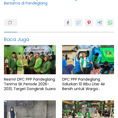
Bersama di Pandeglang
Gerindra
Nasdem
Rika
Baca Juga
Kartikasari
Resmi! DPC PPP Pandeglang
DPC PPP Pandeglang
Terima SK Periode 2026-
Salurkan 10 Ribu Liter Air
2031, Target Dongkrak Suara
Bersih untuk Warga
Terdampak Kemarau di
Patia