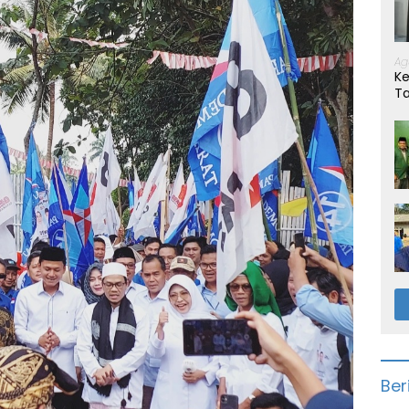
Ag
Ke
T
Ber