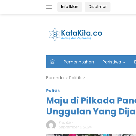
Langsung
Info Iklan
Disclimer
ke
konten
U
Pemerintahan
Peristiwa
t
a
m
Beranda
Politik
a
Politik
Maju di Pilkada Pan
Unggulan Yang Dija
Katakita
September 8, 2024