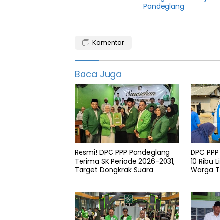
Pandeglang
Banten
Komentar
dewi
Iing
Baca Juga
Pandeglang
Pasangan
Pilkada
Resmi! DPC PPP Pandeglang
DPC PPP
Terima SK Periode 2026-2031,
10 Ribu L
Target Dongkrak Suara
Warga 
di Patia