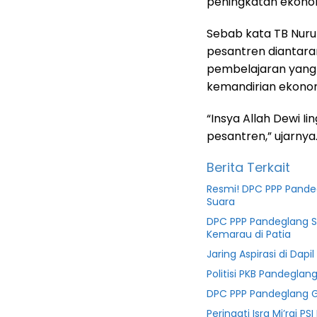
peningkatan ekonom
Sebab kata TB Nuru
pesantren diantaran
pembelajaran yang 
kemandirian ekonom
“Insya Allah Dewi I
pesantren,” ujarnya
Berita Terkait
Resmi! DPC PPP Pande
Suara
DPC PPP Pandeglang Sa
Kemarau di Patia
Jaring Aspirasi di Dapi
Politisi PKB Pandegla
DPC PPP Pandeglang Gel
Peringati Isra Mi’raj 