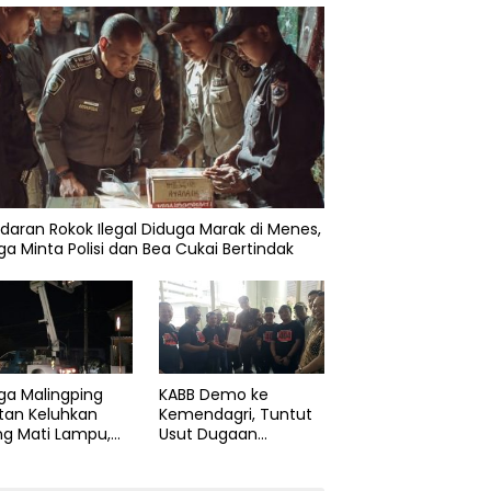
daran Rokok Ilegal Diduga Marak di Menes,
a Minta Polisi dan Bea Cukai Bertindak
ga Malingping
KABB Demo ke
tan Keluhkan
Kemendagri, Tuntut
ng Mati Lampu,
Usut Dugaan
Didesak Segera
Pelanggaran Sumpah
aiki Layanan
Jabatan Gubernur