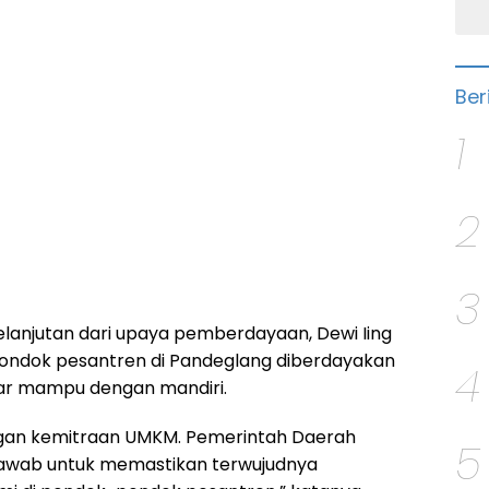
Ber
1
2
3
kelanjutan dari upaya pemberdayaan, Dewi Iing
ondok pesantren di Pandeglang diberdayakan
4
ar mampu dengan mandiri.
ngan kemitraan UMKM. Pemerintah Daerah
5
jawab untuk memastikan terwujudnya