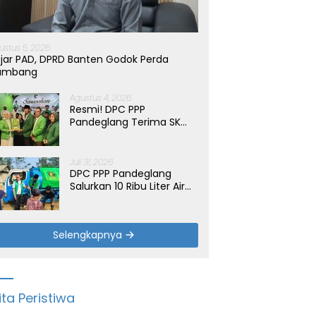
ustus 5, 2026
jar PAD, DPRD Banten Godok Perda
ambang
Agustus 4, 2026
Resmi! DPC PPP
Pandeglang Terima SK
Periode 2026-2031, Target
Dongkrak Suara
Juli 31, 2026
DPC PPP Pandeglang
Salurkan 10 Ribu Liter Air
Bersih untuk Warga
Terdampak Kemarau di
Patia
Selengkapnya
ita Peristiwa