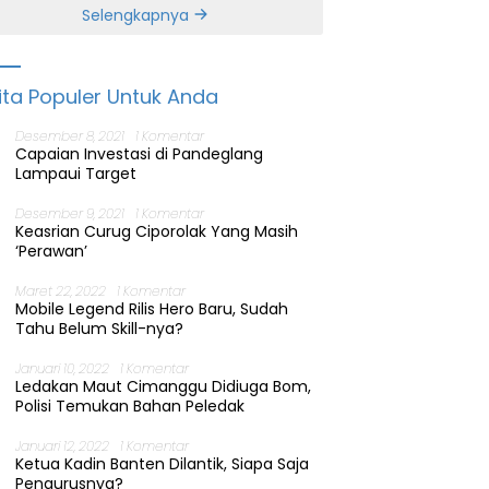
Banten
Selengkapnya
ita Populer Untuk Anda
Desember 8, 2021
1 Komentar
Capaian Investasi di Pandeglang
Lampaui Target
Desember 9, 2021
1 Komentar
Keasrian Curug Ciporolak Yang Masih
‘Perawan’
Maret 22, 2022
1 Komentar
Mobile Legend Rilis Hero Baru, Sudah
Tahu Belum Skill-nya?
Januari 10, 2022
1 Komentar
Ledakan Maut Cimanggu Didiuga Bom,
Polisi Temukan Bahan Peledak
Januari 12, 2022
1 Komentar
Ketua Kadin Banten Dilantik, Siapa Saja
Pengurusnya?