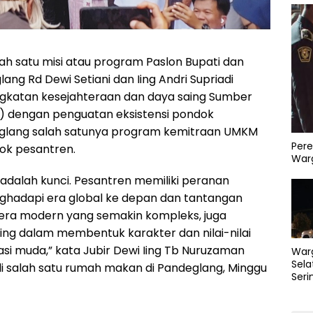
ah satu misi atau program Paslon Bupati dan
ang Rd Dewi Setiani dan Iing Andri Supriadi
gkatan kesejahteraan dan daya saing Sumber
) dengan penguatan eksistensi pondok
eglang salah satunya program kemitraan UMKM
Pere
k pesantren.
Warg
adalah kunci. Pesantren memiliki peranan
ghadapi era global ke depan dan tantangan
i era modern yang semakin kompleks, juga
ting dalam membentuk karakter dan nilai-nilai
i muda,” kata Jubir Dewi Iing Tb Nuruzaman
War
Sela
di salah satu rumah makan di Pandeglang, Minggu
Seri
PLN 
Perb