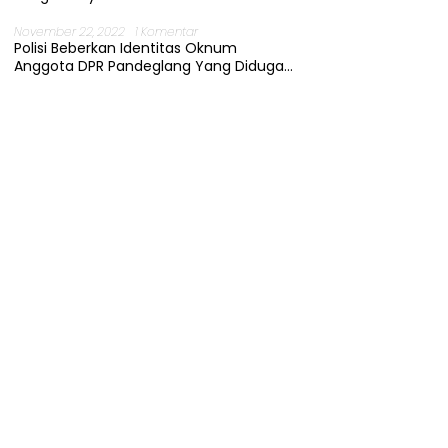
November 22, 2022
1 Komentar
Polisi Beberkan Identitas Oknum
Anggota DPR Pandeglang Yang Diduga
Terjerat Kasus Cabul