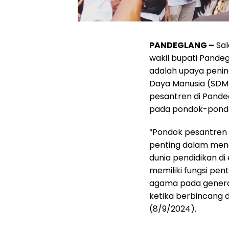
PANDEGLANG –
Sal
wakil bupati Pandegl
adalah upaya penin
Daya Manusia (SDM
pesantren di Pand
pada pondok-pondo
“Pondok pesantren 
penting dalam men
dunia pendidikan d
memiliki fungsi pen
agama pada generas
ketika berbincang 
(8/9/2024).