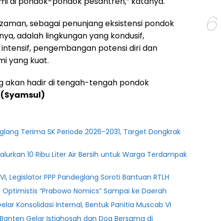
i di pondok-pondok pesantren,” katanya.
6
zaman, sebagai penunjang eksistensi pondok
ya, adalah lingkungan yang kondusif,
intensif, pengembangan potensi diri dan
i yang kuat.
ing akan hadir di tengah-tengah pondok
.
(Syamsul)
glang Terima SK Periode 2026-2031, Target Dongkrak
lurkan 10 Ribu Liter Air Bersih untuk Warga Terdampak
l VI, Legislator PPP Pandeglang Soroti Bantuan RTLH
ng Optimistis “Prabowo Nomics” Sampai ke Daerah
ar Konsolidasi Internal, Bentuk Panitia Muscab VI
PSI Banten Gelar Istighosah dan Doa Bersama di