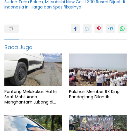
Sudah Tahu Belum, Mitsubishi New Colt L300 Resmi Dijual di
Indonesia Ini Harga dan Spesifikasinya
2022
featured
Honda
Baca Juga
Info
balap
Info
gp
Info
motor
Pantang Melakukan Hal Ini
Puluhan Member RX King
Saat Mobil Anda
Pandeglang Dilantik
March
Menghantam Lubang di
marquez
Jalan Tol
MotoGP
Qatar