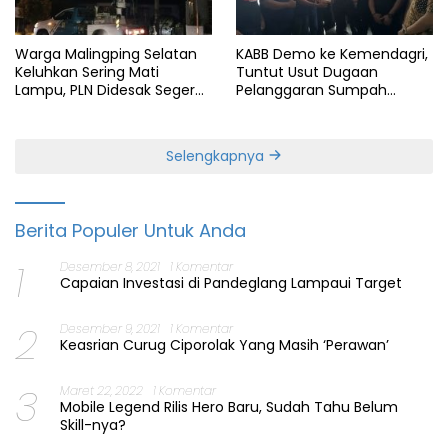
Warga Malingping Selatan
KABB Demo ke Kemendagri,
Keluhkan Sering Mati
Tuntut Usut Dugaan
Lampu, PLN Didesak Segera
Pelanggaran Sumpah
Perbaiki Layanan
Jabatan Gubernur Banten
Selengkapnya
Berita Populer Untuk Anda
1
Desember 8, 2021
1 Komentar
Capaian Investasi di Pandeglang Lampaui Target
2
Desember 9, 2021
1 Komentar
Keasrian Curug Ciporolak Yang Masih ‘Perawan’
3
Maret 22, 2022
1 Komentar
Mobile Legend Rilis Hero Baru, Sudah Tahu Belum
Skill-nya?