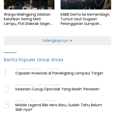
KABB Demo ke Kemendagri,
Warga Malingping Selatan
Tuntut Usut Dugaan
Keluhkan Sering Mati
Pelanggaran Sumpah
Lampu, PLN Didesak Segera
Jabatan Gubernur Banten
Perbaiki Layanan
Selengkapnya
Berita Populer Untuk Anda
1
Desember 8, 2021
1 Komentar
Capaian Investasi di Pandeglang Lampaui Target
2
Desember 9, 2021
1 Komentar
Keasrian Curug Ciporolak Yang Masih ‘Perawan’
3
Maret 22, 2022
1 Komentar
Mobile Legend Rilis Hero Baru, Sudah Tahu Belum
Skill-nya?