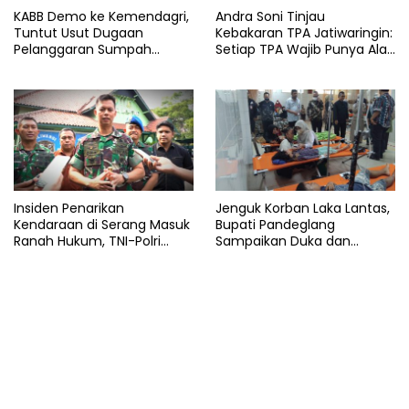
KABB Demo ke Kemendagri,
Andra Soni Tinjau
Tuntut Usut Dugaan
Kebakaran TPA Jatiwaringin:
Pelanggaran Sumpah
Setiap TPA Wajib Punya Alat
Jabatan Gubernur Banten
Pemadam
Insiden Penarikan
Jenguk Korban Laka Lantas,
Kendaraan di Serang Masuk
Bupati Pandeglang
Ranah Hukum, TNI-Polri
Sampaikan Duka dan
Tegaskan Tetap Solid
Tanggung Biaya
Pengobatan