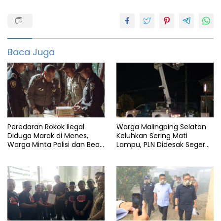
Begal
Brita
pandeglang
Baca Juga
Nakes
Polres
Pandeglang
Reskrim
Peredaran Rokok Ilegal
Warga Malingping Selatan
Diduga Marak di Menes,
Keluhkan Sering Mati
Warga Minta Polisi dan Bea
Lampu, PLN Didesak Segera
Cukai Bertindak
Perbaiki Layanan