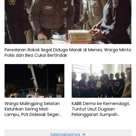
Peredaran Rokok Ilegal Diduga Marak di Menes, Warga Minta
Polisi dan Bea Cukai Bertindak
Warga Malingping Selatan
KABB Demo ke Kemendagri,
Keluhkan Sering Mati
Tuntut Usut Dugaan
Lampu, PLN Didesak Segera
Pelanggaran Sumpah
Perbaiki Layanan
Jabatan Gubernur Banten
Selengkapnya