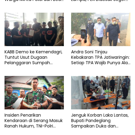
Cukai Bertindak
Perbaiki Layanan
KABB Demo ke Kemendagri,
Andra Soni Tinjau
Tuntut Usut Dugaan
Kebakaran TPA Jatiwaringin:
Pelanggaran Sumpah
Setiap TPA Wajib Punya Alat
Jabatan Gubernur Banten
Pemadam
Insiden Penarikan
Jenguk Korban Laka Lantas,
Kendaraan di Serang Masuk
Bupati Pandeglang
Ranah Hukum, TNI-Polri
Sampaikan Duka dan
Tegaskan Tetap Solid
Tanggung Biaya