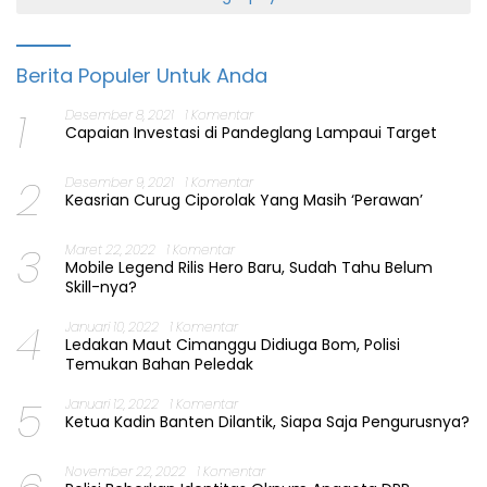
Berita Populer Untuk Anda
1
Desember 8, 2021
1 Komentar
Capaian Investasi di Pandeglang Lampaui Target
2
Desember 9, 2021
1 Komentar
Keasrian Curug Ciporolak Yang Masih ‘Perawan’
3
Maret 22, 2022
1 Komentar
Mobile Legend Rilis Hero Baru, Sudah Tahu Belum
Skill-nya?
4
Januari 10, 2022
1 Komentar
Ledakan Maut Cimanggu Didiuga Bom, Polisi
Temukan Bahan Peledak
5
Januari 12, 2022
1 Komentar
Ketua Kadin Banten Dilantik, Siapa Saja Pengurusnya?
November 22, 2022
1 Komentar