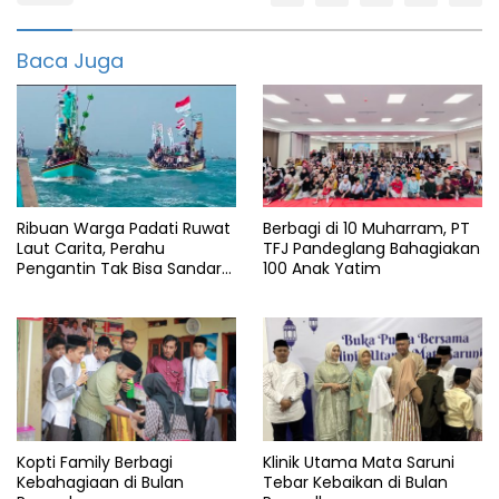
featured
Grasstrack
Baca Juga
Humas
mabes
polri
Humas
polres
Pandeglang
Ribuan Warga Padati Ruwat
Berbagi di 10 Muharram, PT
Kabupaten
Laut Carita, Perahu
TFJ Pandeglang Bahagiakan
Pengantin Tak Bisa Sandar
100 Anak Yatim
Lesung
Akibat Pendangkalan
Pandeglang
Polda
Banten
Polres
Pandeglang
Provinsi
Kopti Family Berbagi
Klinik Utama Mata Saruni
Kebahagiaan di Bulan
Tebar Kebaikan di Bulan