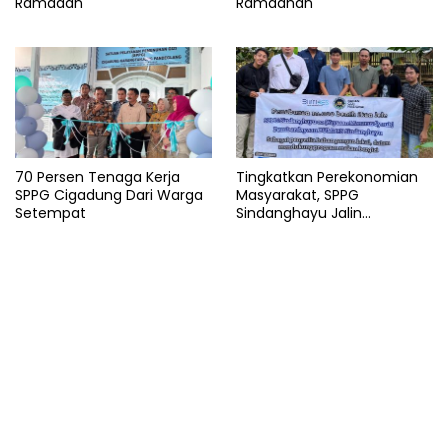
Tanjung
Ramadan
Ramadhan
vaksinasi
70 Persen Tenaga Kerja
Tingkatkan Perekonomian
SPPG Cigadung Dari Warga
Masyarakat, SPPG
Setempat
Sindanghayu Jalin
Kerjasama dengan BUMDES