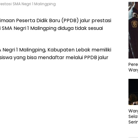
estasi SMA Negri 1 Malingping
imaan Peserta Didik Baru (PPDB) jalur prestasi
 SMA Negri 1 Malingping diduga tidak sesuai
 Negri 1 Malingping, Kabupaten Lebak memiliki
iswa yang bisa mendaftar melalui PPDB jalur
Pere
Warg
War
Sela
Seri
PLN 
Perb