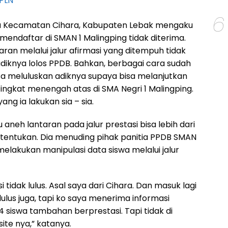
PLN
6
a Kecamatan Cihara, Kabupaten Lebak mengaku
mendaftar di SMAN 1 Malingping tidak diterima.
an melalui jalur afirmasi yang ditempuh tidak
iknya lolos PPDB. Bahkan, berbagai cara sudah
sa meluluskan adiknya supaya bisa melanjutkan
tingkat menengah atas di SMA Negri 1 Malingping.
ang ia lakukan sia – sia.
neh lantaran pada jalur prestasi bisa lebih dari
itentukan. Dia menuding pihak panitia PPDB SMAN
melakukan manipulasi data siswa melalui jalur
si tidak lulus. Asal saya dari Cihara. Dan masuk lagi
k lulus juga, tapi ko saya menerima informasi
 siswa tambahan berprestasi. Tapi tidak di
ite nya,” katanya.