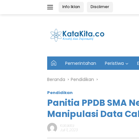
Langsung
Info Iklan
Disclimer
ke
konten
U
Pemerintahan
Peristiwa
t
a
m
Beranda
Pendidikan
a
Pendidikan
Panitia PPDB SMA Ne
Manipulasi Data Cal
Katakita
Juli 11, 2023