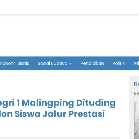
Ekonomi Bisnis
Sosial Budaya
Pendidikan
Politik
Ad
B
Be
gri 1 Malingping Dituding
on Siswa Jalur Prestasi