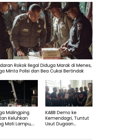
daran Rokok Ilegal Diduga Marak di Menes,
a Minta Polisi dan Bea Cukai Bertindak
ga Malingping
KABB Demo ke
tan Keluhkan
Kemendagri, Tuntut
ng Mati Lampu,
Usut Dugaan
Didesak Segera
Pelanggaran Sumpah
aiki Layanan
Jabatan Gubernur