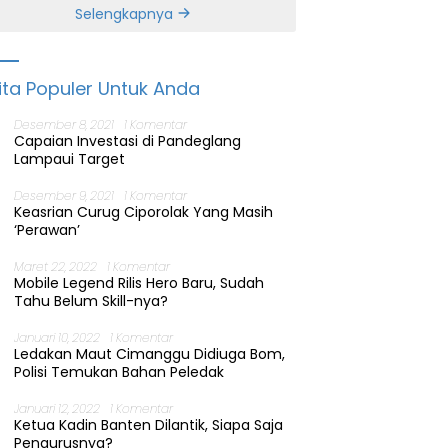
Banten
Selengkapnya
ita Populer Untuk Anda
Desember 8, 2021
1 Komentar
Capaian Investasi di Pandeglang
Lampaui Target
Desember 9, 2021
1 Komentar
Keasrian Curug Ciporolak Yang Masih
‘Perawan’
Maret 22, 2022
1 Komentar
Mobile Legend Rilis Hero Baru, Sudah
Tahu Belum Skill-nya?
Januari 10, 2022
1 Komentar
Ledakan Maut Cimanggu Didiuga Bom,
Polisi Temukan Bahan Peledak
Januari 12, 2022
1 Komentar
Ketua Kadin Banten Dilantik, Siapa Saja
Pengurusnya?