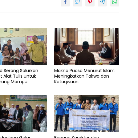
d Serang Salurkan
Makna Puasa Menurut Islam:
t Alat Tulis untuk
Meningkatkan Takwa dan
urang Mampu
Ketaqwaan
ndeglang Gelar
Bangun Karakter dan