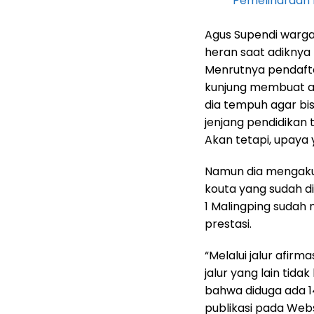
Pemeliharaan 
Agus Supendi warg
heran saat adiknya 
Menrutnya pendaftar
kunjung membuat ad
dia tempuh agar bi
jenjang pendidikan 
Akan tetapi, upaya y
Namun dia mengaku a
kouta yang sudah d
1 Malingping sudah 
prestasi.
“Melalui jalur afirma
jalur yang lain tida
bahwa diduga ada 14
publikasi pada Webs