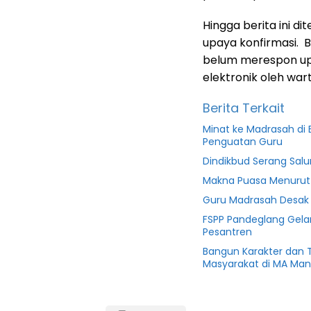
Hingga berita ini 
upaya konfirmasi. B
belum merespon upa
elektronik oleh war
Berita Terkait
Minat ke Madrasah di
Penguatan Guru
Dindikbud Serang Salu
Makna Puasa Menurut
Guru Madrasah Desak 
FSPP Pandeglang Gela
Pesantren
Bangun Karakter dan T
Masyarakat di MA Ma
Diduga
Manipulasi