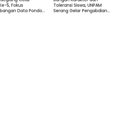
Ke-5, Fokus
Toleransi Siswa, UNPAM
angan Data Pondok
Serang Gelar Pengabdian
en
Masyarakat di MA
Manbaussalam