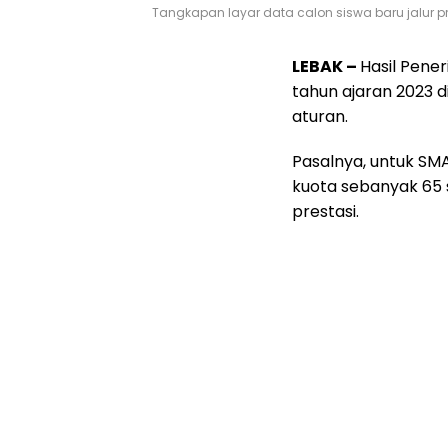
Tangkapan layar data calon siswa baru jalur pr
LEBAK –
Hasil Pener
tahun ajaran 2023 di
aturan.
Pasalnya, untuk SMA
kuota sebanyak 65 s
prestasi.