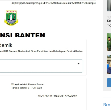
Ag
Ke
T
Ber