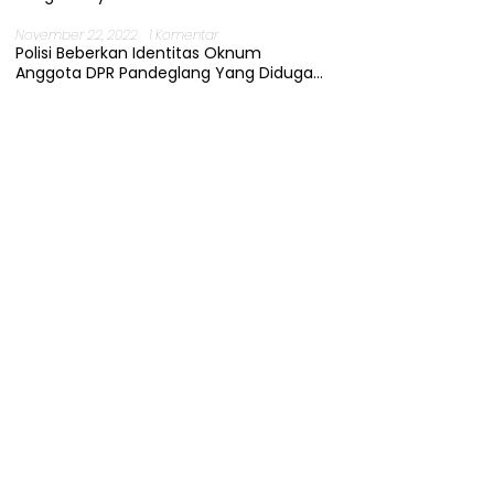
November 22, 2022
1 Komentar
Polisi Beberkan Identitas Oknum
Anggota DPR Pandeglang Yang Diduga
Terjerat Kasus Cabul