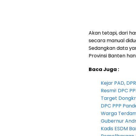
Akan tetapi, dari h
secara manual didug
Sedangkan data ya
Provinsi Banten han
Baca Juga :
Kejar PAD, D
Resmi! DPC PP
Target Dongkr
DPC PPP Pandeg
Warga Terdam
Gubernur Andra 
Kadis ESDM B