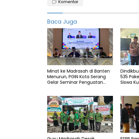
Komentar
Data
Dindikbud
Banten
Baca Juga
Jalur
Prestasi
Kemendikbud
PPDB
Online
Minat ke Madrasah di Banten
Dindikbu
Sma
Menurun, PGIN Kota Serang
535 Pake
negeri 1
Malingping
Gelar Seminar Penguatan
Siswa K
Guru
Guru Madrasah Desak
FSPP Pa