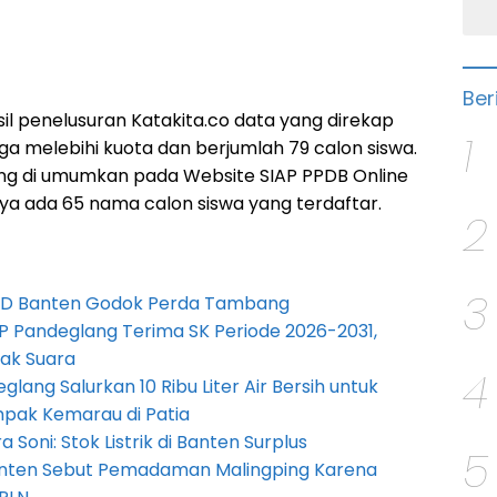
Ber
asil penelusuran Katakita.co data yang direkap
1
a melebihi kuota dan berjumlah 79 calon siswa.
ng di umumkan pada Website SIAP PPDB Online
ya ada 65 nama calon siswa yang terdaftar.
2
3
PRD Banten Godok Perda Tambang
P Pandeglang Terima SK Periode 2026-2031,
ak Suara
4
lang Salurkan 10 Ribu Liter Air Bersih untuk
pak Kemarau di Patia
Soni: Stok Listrik di Banten Surplus
5
anten Sebut Pemadaman Malingping Karena