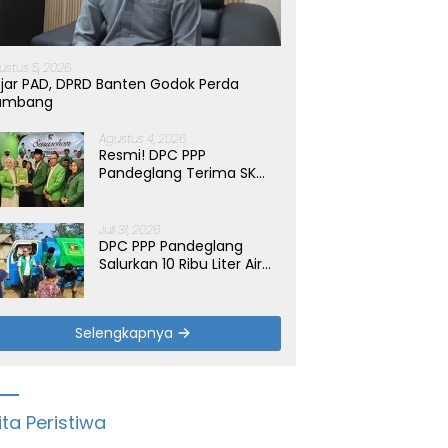
ustus 5, 2026
jar PAD, DPRD Banten Godok Perda
ambang
Agustus 4, 2026
Resmi! DPC PPP
Pandeglang Terima SK
Periode 2026-2031, Target
Dongkrak Suara
Juli 31, 2026
DPC PPP Pandeglang
Salurkan 10 Ribu Liter Air
Bersih untuk Warga
Terdampak Kemarau di
Patia
Selengkapnya
ita Peristiwa