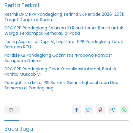
Berita Terkait
Resmi! DPC PPP Pandeglang Terima SK Periode 2026-2031,
Target Dongkrak Suara
DPC PPP Pandeglang Salurkan 10 Ribu Liter Air Bersih untuk
Warga Terdampak Kemarau di Patia
Jaring Aspirasi di Dapil VI, Legislator PPP Pandeglang Soroti
Bantuan RTLH
Politisi PKB Pandeglang Optimistis “Prabowo Nomics”
Sampai ke Daerah
DPC PPP Pandeglang Gelar Konsolidasi Internal, Bentuk
Panitia Muscab VI
Peringati Isra Mi’raj PSI Banten Gelar Istighosah dan Doa
Bersama di Pandeglang
Bakal
calon
bupati
Iing
Andri
Baca Juga
Supriadi