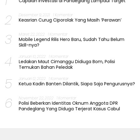
1
Capaian Investasi di Pandeglang Lampaui Target
2
Desember 9, 2021
1 Komentar
Keasrian Curug Ciporolak Yang Masih ‘Perawan’
3
Maret 22, 2022
1 Komentar
Mobile Legend Rilis Hero Baru, Sudah Tahu Belum
Skill-nya?
4
Januari 10, 2022
1 Komentar
Ledakan Maut Cimanggu Didiuga Bom, Polisi
Temukan Bahan Peledak
5
Januari 12, 2022
1 Komentar
Ketua Kadin Banten Dilantik, Siapa Saja Pengurusnya?
6
November 22, 2022
1 Komentar
Polisi Beberkan Identitas Oknum Anggota DPR
Pandeglang Yang Diduga Terjerat Kasus Cabul