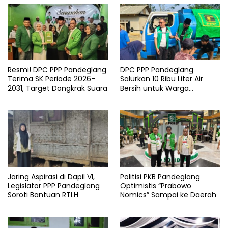
Pandeglang
Pkb
visi
dan
misi
Resmi! DPC PPP Pandeglang
DPC PPP Pandeglang
Terima SK Periode 2026-
Salurkan 10 Ribu Liter Air
2031, Target Dongkrak Suara
Bersih untuk Warga
Terdampak Kemarau di
Patia
Jaring Aspirasi di Dapil VI,
Politisi PKB Pandeglang
Legislator PPP Pandeglang
Optimistis “Prabowo
Soroti Bantuan RTLH
Nomics” Sampai ke Daerah