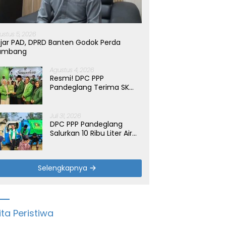
ustus 5, 2026
jar PAD, DPRD Banten Godok Perda
ambang
Agustus 4, 2026
Resmi! DPC PPP
Pandeglang Terima SK
Periode 2026-2031, Target
Dongkrak Suara
Juli 31, 2026
DPC PPP Pandeglang
Salurkan 10 Ribu Liter Air
Bersih untuk Warga
Terdampak Kemarau di
Patia
Selengkapnya
ita Peristiwa