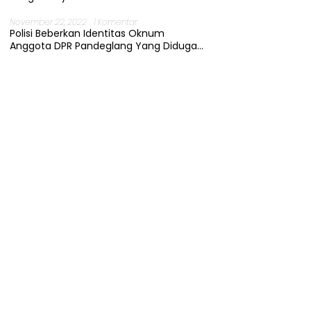
November 22, 2022
1 Komentar
Polisi Beberkan Identitas Oknum
Anggota DPR Pandeglang Yang Diduga
Terjerat Kasus Cabul