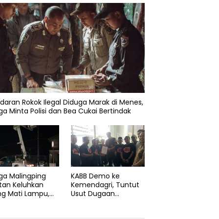
daran Rokok Ilegal Diduga Marak di Menes,
a Minta Polisi dan Bea Cukai Bertindak
ga Malingping
KABB Demo ke
tan Keluhkan
Kemendagri, Tuntut
ng Mati Lampu,
Usut Dugaan
Didesak Segera
Pelanggaran Sumpah
aiki Layanan
Jabatan Gubernur