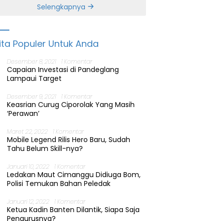
Banten
Selengkapnya
ita Populer Untuk Anda
Desember 8, 2021
1 Komentar
Capaian Investasi di Pandeglang
Lampaui Target
Desember 9, 2021
1 Komentar
Keasrian Curug Ciporolak Yang Masih
‘Perawan’
Maret 22, 2022
1 Komentar
Mobile Legend Rilis Hero Baru, Sudah
Tahu Belum Skill-nya?
Januari 10, 2022
1 Komentar
Ledakan Maut Cimanggu Didiuga Bom,
Polisi Temukan Bahan Peledak
Januari 12, 2022
1 Komentar
Ketua Kadin Banten Dilantik, Siapa Saja
Pengurusnya?