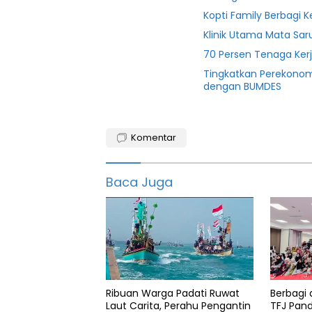
Kopti Family Berbagi
Klinik Utama Mata Sar
70 Persen Tenaga Ker
Tingkatkan Perekonom
dengan BUMDES
49
Komentar
Banjir
Bencana
Baca Juga
featured
Polda
Banten
Polisi
Provinsi
Ribuan Warga Padati Ruwat
Berbagi 
banten
Laut Carita, Perahu Pengantin
TFJ Pan