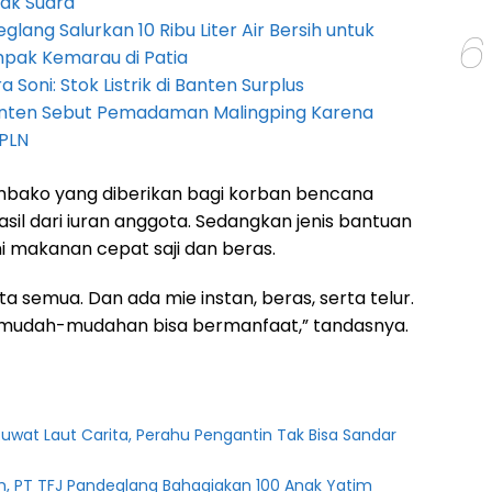
ak Suara
lang Salurkan 10 Ribu Liter Air Bersih untuk
6
pak Kemarau di Patia
Soni: Stok Listrik di Banten Surplus
anten Sebut Pemadaman Malingping Karena
PLN
embako yang diberikan bagi korban bencana
sil dari iuran anggota. Sedangkan jenis bantuan
i makanan cepat saji dan beras.
 kita semua. Dan ada mie instan, beras, serta telur.
 mudah-mudahan bisa bermanfaat,” tandasnya.
uwat Laut Carita, Perahu Pengantin Tak Bisa Sandar
m, PT TFJ Pandeglang Bahagiakan 100 Anak Yatim