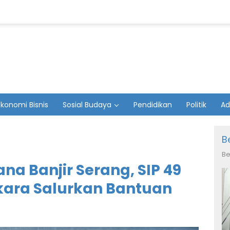
Ekonomi Bisnis
Sosial Budaya
Pendidikan
Politik
Ad
B
Be
na Banjir Serang, SIP 49
kara Salurkan Bantuan