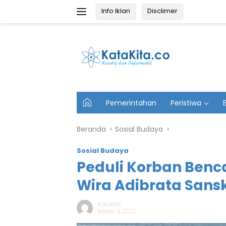
Langsung
Info Iklan
Disclimer
ke
konten
U
Pemerintahan
Peristiwa
t
a
m
Beranda
Sosial Budaya
a
Sosial Budaya
Peduli Korban Benca
Wira Adibrata Sans
Katakita
Maret 3, 2022