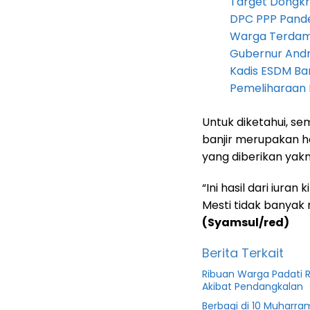
Target Dongkr
DPC PPP Pandeg
Warga Terdam
Gubernur Andra 
Kadis ESDM B
Pemeliharaan 
Untuk diketahui, s
banjir merupakan ha
yang diberikan yakn
“Ini hasil dari iuran
Mesti tidak banyak
(Syamsul/red)
Berita Terkait
Ribuan Warga Padati R
Akibat Pendangkalan
Berbagi di 10 Muharra