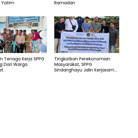
k Yatim
Ramadan
en Tenaga Kerja SPPG
Tingkatkan Perekonomian
g Dari Warga
Masyarakat, SPPG
at
Sindanghayu Jalin Kerjasama
dengan BUMDES