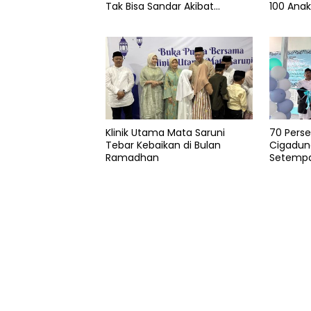
Tak Bisa Sandar Akibat
100 Ana
serang
Pendangkalan
SIP
Wira
Adibrata
Sanskara
Polda
Banten
Klinik Utama Mata Saruni
70 Pers
Tebar Kebaikan di Bulan
Cigadun
Ramadhan
Setemp