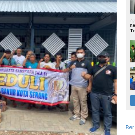
Ag
Ke
T
Ber