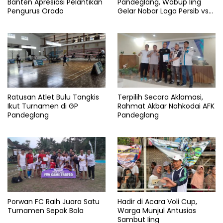
Info
Banten Apresiasi Pelantikan
Pandeglang, Wabup Iing
Pengurus Orado
Gelar Nobar Laga Persib vs
Nasional
Persis
Piala
Sepak
Thailand
Tim
Ratusan Atlet Bulu Tangkis
Terpilih Secara Aklamasi,
Ikut Turnamen di GP
Rahmat Akbar Nahkodai AFK
Pandeglang
Pandeglang
Porwan FC Raih Juara Satu
Hadir di Acara Voli Cup,
Turnamen Sepak Bola
Warga Munjul Antusias
Sambut Iing