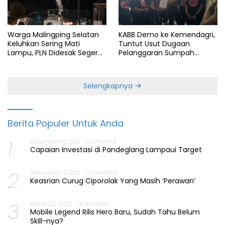
Warga Malingping Selatan
KABB Demo ke Kemendagri,
Keluhkan Sering Mati
Tuntut Usut Dugaan
Lampu, PLN Didesak Segera
Pelanggaran Sumpah
Perbaiki Layanan
Jabatan Gubernur Banten
Selengkapnya
Berita Populer Untuk Anda
1
Desember 8, 2021
1 Komentar
Capaian Investasi di Pandeglang Lampaui Target
2
Desember 9, 2021
1 Komentar
Keasrian Curug Ciporolak Yang Masih ‘Perawan’
3
Maret 22, 2022
1 Komentar
Mobile Legend Rilis Hero Baru, Sudah Tahu Belum
Skill-nya?