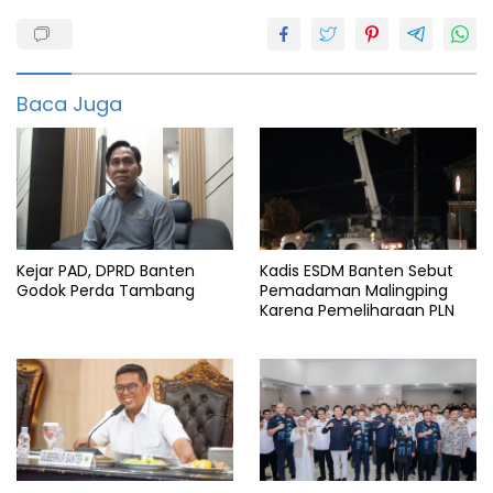
Anak
Banten
Dindikbud
Baca Juga
Dinkes
featured
Pemkab
Pemprov
Kejar PAD, DPRD Banten
Kadis ESDM Banten Sebut
serang
Godok Perda Tambang
Pemadaman Malingping
Karena Pemeliharaan PLN
Usia
6-11
vaksinasi