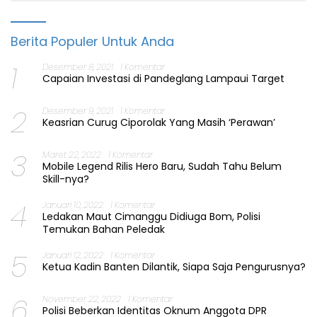
Berita Populer Untuk Anda
1
Desember 8, 2021
1 Komentar
Capaian Investasi di Pandeglang Lampaui Target
2
Desember 9, 2021
1 Komentar
Keasrian Curug Ciporolak Yang Masih ‘Perawan’
3
Maret 22, 2022
1 Komentar
Mobile Legend Rilis Hero Baru, Sudah Tahu Belum
Skill-nya?
4
Januari 10, 2022
1 Komentar
Ledakan Maut Cimanggu Didiuga Bom, Polisi
Temukan Bahan Peledak
5
Januari 12, 2022
1 Komentar
Ketua Kadin Banten Dilantik, Siapa Saja Pengurusnya?
6
November 22, 2022
1 Komentar
Polisi Beberkan Identitas Oknum Anggota DPR