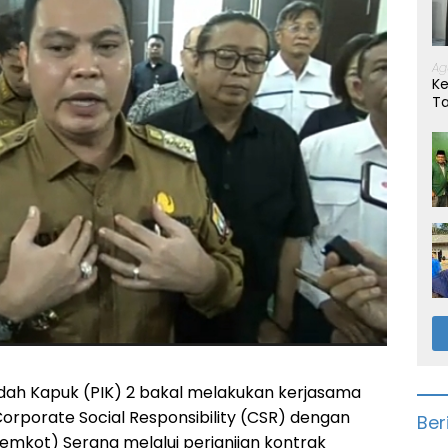
Ag
Ke
T
ndah Kapuk (PIK) 2 bakal melakukan kerjasama
orporate Social Responsibility (CSR) dengan
Ber
emkot) Serang melalui perjanjian kontrak