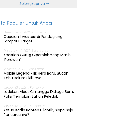
Banten
Selengkapnya
ita Populer Untuk Anda
Desember 8, 2021
1 Komentar
Capaian Investasi di Pandeglang
Lampaui Target
Desember 9, 2021
1 Komentar
Keasrian Curug Ciporolak Yang Masih
‘Perawan’
Maret 22, 2022
1 Komentar
Mobile Legend Rilis Hero Baru, Sudah
Tahu Belum Skill-nya?
Januari 10, 2022
1 Komentar
Ledakan Maut Cimanggu Didiuga Bom,
Polisi Temukan Bahan Peledak
Januari 12, 2022
1 Komentar
Ketua Kadin Banten Dilantik, Siapa Saja
Pengurusnya?