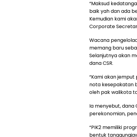
“Maksud kedatanga
baik yah dan ada b
Kemudian kami akan
Corporate Secretary
Wacana pengelolaa
memang baru seba
Selanjutnya akan m
dana CSR.
“Kami akan jemput 
nota kesepakatan be
oleh pak walikota ta
Ia menyebut, dana 
perekonomian, pend
“PIK2 memiliki pro
bentuk tanggungja