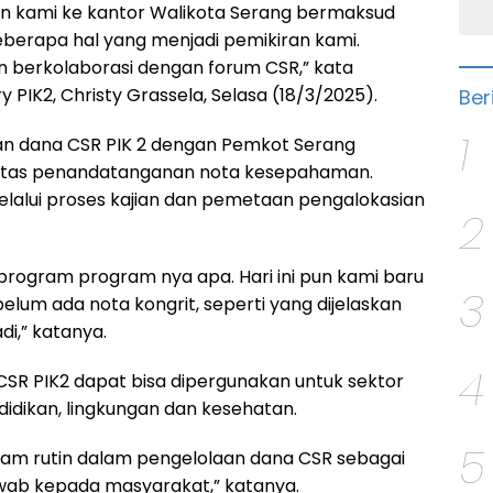
n kami ke kantor Walikota Serang bermaksud
eberapa hal yang menjadi pemikiran kami.
 berkolaborasi dengan forum CSR,” kata
 PIK2, Christy Grassela, Selasa (18/3/2025).
Ber
1
n dana CSR PIK 2 dengan Pemkot Serang
tas penandatanganan nota kesepahaman.
elalui proses kajian dan pemetaan pengalokasian
2
program program nya apa. Hari ini pun kami baru
3
lum ada nota kongrit, seperti yang dijelaskan
di,” katanya.
4
CSR PIK2 dapat bisa dipergunakan untuk sektor
idikan, lingkungan dan kesehatan.
5
gram rutin dalam pengelolaan dana CSR sebagai
wab kepada masyarakat,” katanya.