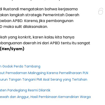
6
udi Rustandi mengatakan bahwa kerjasama
kan langkah strategis Pemerintah Daerah
beban APBD. Karena, jika pembangunan
maka sulit dilaksanakan.
kah yang konkrit, karen kalau kita hanya
nguanan daerah ini dari APBD tentu itu sangat
(Hen/Syam)
ten Godok Perda Tambang
ebut Pemadaman Malingping Karena Pemeliharaan PLN
Turun Tangan Tangani PMI Asal Serang yang Tertahan
ten Pandeglang Resmi Dilantik
lewah dan Anggur, Hasil Pembinaan Kemandirian Warga