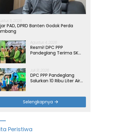
ustus 5, 2026
jar PAD, DPRD Banten Godok Perda
ambang
Agustus 4, 2026
Resmi! DPC PPP
Pandeglang Terima SK
Periode 2026-2031, Target
Dongkrak Suara
Juli 31, 2026
DPC PPP Pandeglang
Salurkan 10 Ribu Liter Air
Bersih untuk Warga
Terdampak Kemarau di
Patia
Selengkapnya
ita Peristiwa