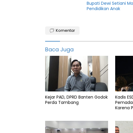
Bupati Dewi Setiani M
Pendidikan Anak
APBD
Komentar
Banten
Csr
Baca Juga
pantai
indah
kapuk
pemerintah
daerah
Pemkot
Kejar PAD, DPRD Banten Godok
Kadis E
Pemkot
Perda Tambang
Pemadam
Serang
Karena 
Pik
2