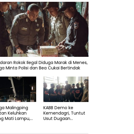
daran Rokok Ilegal Diduga Marak di Menes,
a Minta Polisi dan Bea Cukai Bertindak
KABB Demo ke
ga Malingping
Kemendagri, Tuntut
tan Keluhkan
Usut Dugaan
ng Mati Lampu,
Pelanggaran Sumpah
Didesak Segera
Jabatan Gubernur
aiki Layanan