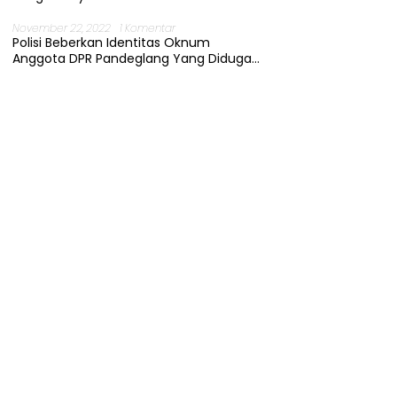
November 22, 2022
1 Komentar
Polisi Beberkan Identitas Oknum
Anggota DPR Pandeglang Yang Diduga
Terjerat Kasus Cabul