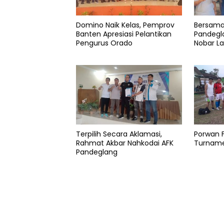
Garuda
Indonesia
Domino Naik Kelas, Pemprov
Bersama
Banten Apresiasi Pelantikan
Pandegla
Info
Pengurus Orado
Nobar La
bola
Luar
negri
Sea
Sepak
Tim
garuda
Terpilih Secara Aklamasi,
Porwan F
Rahmat Akbar Nahkodai AFK
Turname
Timnas
Pandeglang