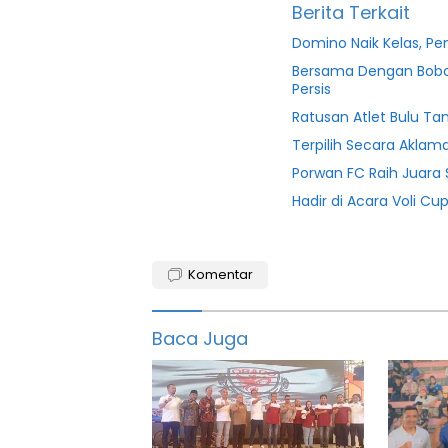
Berita Terkait
Domino Naik Kelas, Pe
Bersama Dengan Bobot
Persis
Ratusan Atlet Bulu Ta
Terpilih Secara Aklam
Porwan FC Raih Juara
Hadir di Acara Voli Cu
2022
Komentar
Berita
bola
Baca Juga
Bola
featured
Games