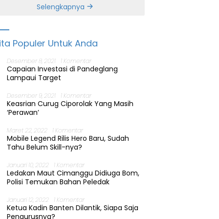
Banten
Selengkapnya
ita Populer Untuk Anda
Desember 8, 2021
1 Komentar
Capaian Investasi di Pandeglang
Lampaui Target
Desember 9, 2021
1 Komentar
Keasrian Curug Ciporolak Yang Masih
‘Perawan’
Maret 22, 2022
1 Komentar
Mobile Legend Rilis Hero Baru, Sudah
Tahu Belum Skill-nya?
Januari 10, 2022
1 Komentar
Ledakan Maut Cimanggu Didiuga Bom,
Polisi Temukan Bahan Peledak
Januari 12, 2022
1 Komentar
Ketua Kadin Banten Dilantik, Siapa Saja
Pengurusnya?