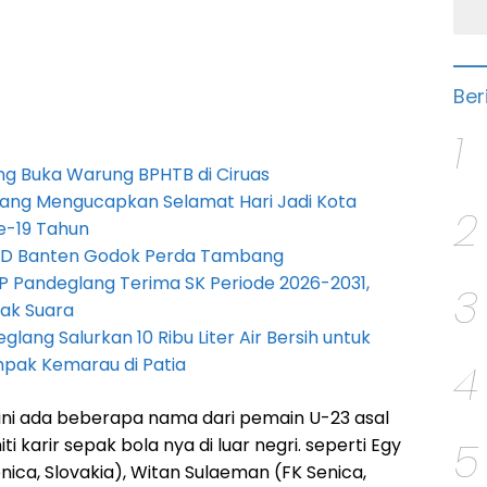
Ber
1
g Buka Warung BPHTB di Ciruas
ang Mengucapkan Selamat Hari Jadi Kota
2
e-19 Tahun
PRD Banten Godok Perda Tambang
P Pandeglang Terima SK Periode 2026-2031,
3
ak Suara
lang Salurkan 10 Ribu Liter Air Bersih untuk
pak Kemarau di Patia
4
ini ada beberapa nama dari pemain U-23 asal
5
i karir sepak bola nya di luar negri. seperti Egy
nica, Slovakia), Witan Sulaeman (FK Senica,