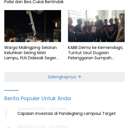
Polisi dan Bea Cukai Bertindak
Warga Malingping Selatan
KABB Demo ke Kemendagri,
Keluhkan Sering Mati
Tuntut Usut Dugaan
Lampu, PLN Didesak Segera
Pelanggaran Sumpah
Perbaiki Layanan
Jabatan Gubernur Banten
Selengkapnya
Berita Populer Untuk Anda
1
Desember 8, 2021
1 Komentar
Capaian Investasi di Pandeglang Lampaui Target
Desember 9, 2021
1 Komentar