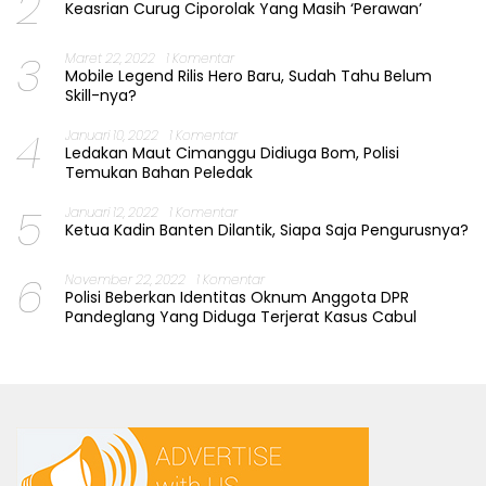
2
Keasrian Curug Ciporolak Yang Masih ‘Perawan’
3
Maret 22, 2022
1 Komentar
Mobile Legend Rilis Hero Baru, Sudah Tahu Belum
Skill-nya?
4
Januari 10, 2022
1 Komentar
Ledakan Maut Cimanggu Didiuga Bom, Polisi
Temukan Bahan Peledak
5
Januari 12, 2022
1 Komentar
Ketua Kadin Banten Dilantik, Siapa Saja Pengurusnya?
6
November 22, 2022
1 Komentar
Polisi Beberkan Identitas Oknum Anggota DPR
Pandeglang Yang Diduga Terjerat Kasus Cabul