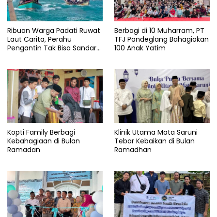
Provinsi
banten
TNI
Ribuan Warga Padati Ruwat
Berbagi di 10 Muharram, PT
Laut Carita, Perahu
TFJ Pandeglang Bahagiakan
Yonif
Pengantin Tak Bisa Sandar
100 Anak Yatim
320
Akibat Pendangkalan
Kopti Family Berbagi
Klinik Utama Mata Saruni
Kebahagiaan di Bulan
Tebar Kebaikan di Bulan
Ramadan
Ramadhan