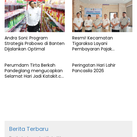
Andra Soni: Program
Resmi! Kecamatan
Strategis Prabowo di Banten
Tigaraksa Layani
Dijalankan Optimal
Pembayaran Pajak
Kendaraan Bermotor di
Kabupaten Tangerang
Perumdam Tirta Berkah
Peringatan Hari Lahir
Pandeglang mengucapkan
Pancasila 2026
Selamat Hari Jadi Katakit.co
yang ke-5 Tahun
Berita Terbaru