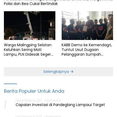
Polisi dan Bea Cukai Bertindak
Warga Malingping Selatan
KABB Demo ke Kemendagri,
Keluhkan Sering Mati
Tuntut Usut Dugaan
Lampu, PLN Didesak Segera
Pelanggaran Sumpah
Perbaiki Layanan
Jabatan Gubernur Banten
Selengkapnya
Berita Populer Untuk Anda
1
Desember 8, 2021
1 Komentar
Capaian Investasi di Pandeglang Lampaui Target
Desember 9, 2021
1 Komentar