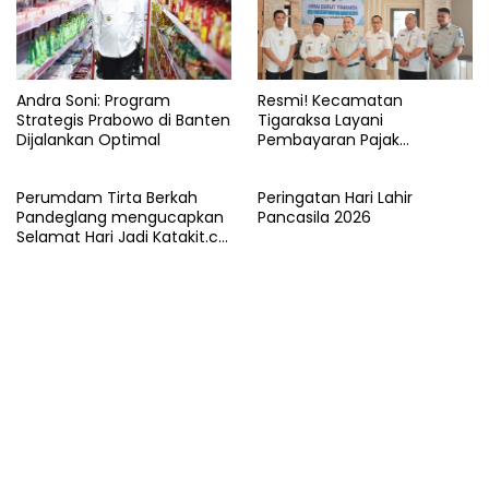
Andra Soni: Program
Resmi! Kecamatan
Strategis Prabowo di Banten
Tigaraksa Layani
Dijalankan Optimal
Pembayaran Pajak
Kendaraan Bermotor di
Kabupaten Tangerang
Perumdam Tirta Berkah
Peringatan Hari Lahir
Pandeglang mengucapkan
Pancasila 2026
Selamat Hari Jadi Katakit.co
yang ke-5 Tahun