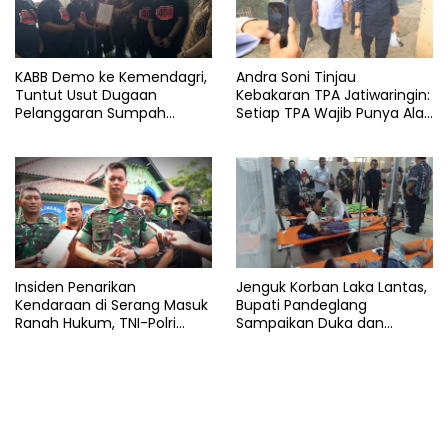
KABB Demo ke Kemendagri,
Andra Soni Tinjau
Tuntut Usut Dugaan
Kebakaran TPA Jatiwaringin:
Pelanggaran Sumpah
Setiap TPA Wajib Punya Alat
Jabatan Gubernur Banten
Pemadam
Insiden Penarikan
Jenguk Korban Laka Lantas,
Kendaraan di Serang Masuk
Bupati Pandeglang
Ranah Hukum, TNI-Polri
Sampaikan Duka dan
Tegaskan Tetap Solid
Tanggung Biaya
Pengobatan