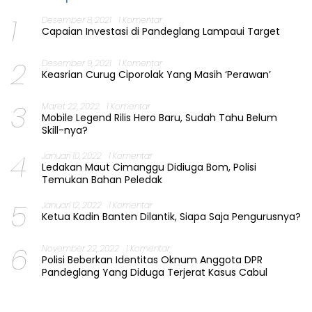
1
Desember 8, 2021
1 Komentar
Capaian Investasi di Pandeglang Lampaui Target
2
Desember 9, 2021
1 Komentar
Keasrian Curug Ciporolak Yang Masih ‘Perawan’
3
Maret 22, 2022
1 Komentar
Mobile Legend Rilis Hero Baru, Sudah Tahu Belum
Skill-nya?
4
Januari 10, 2022
1 Komentar
Ledakan Maut Cimanggu Didiuga Bom, Polisi
Temukan Bahan Peledak
5
Januari 12, 2022
1 Komentar
Ketua Kadin Banten Dilantik, Siapa Saja Pengurusnya?
6
November 22, 2022
1 Komentar
Polisi Beberkan Identitas Oknum Anggota DPR
Pandeglang Yang Diduga Terjerat Kasus Cabul