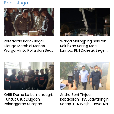
Baca Juga
featured
Golkar
Politisi
Ri
Peredaran Rokok Ilegal
Warga Malingping Selatan
Diduga Marak di Menes,
Keluhkan Sering Mati
Warga Minta Polisi dan Bea
Lampu, PLN Didesak Segera
Cukai Bertindak
Perbaiki Layanan
KABB Demo ke Kemendagri,
Andra Soni Tinjau
Tuntut Usut Dugaan
Kebakaran TPA Jatiwaringin:
Pelanggaran Sumpah
Setiap TPA Wajib Punya Alat
Jabatan Gubernur Banten
Pemadam