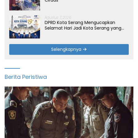
Ciruas
Agustus 7, 2026
DPRD Kota Serang Mengucapkan
Selamat Hari Jadi Kota Serang yang
ke-19 Tahun
Selengkapnya
Berita Peristiwa